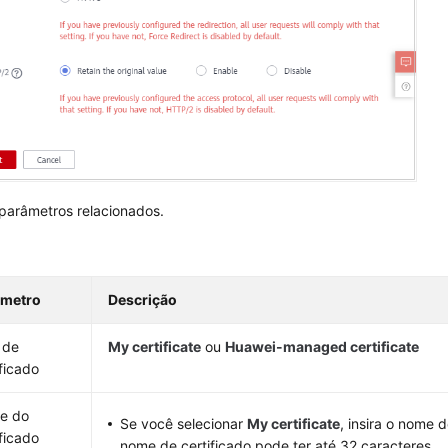
 parâmetros relacionados.
âmetro
Descrição
 de
My certificate
ou
Huawei-managed certificate
ificado
e do
Se você selecionar
My certificate
, insira o nome 
ificado
nome de certificado pode ter até 32 caracteres.