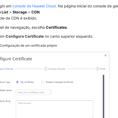
ogin em
console da Huawei Cloud
. Na página inicial do console de g
 List
>
Storage
>
CDN
.
ole de CDN é exibido.
nel de navegação, escolha
Certificates
.
 em
Configure Certificate
no canto superior esquerdo.
Configuração de um certificado próprio