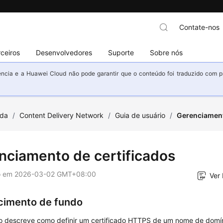
Contate-nos
ceiros
Desenvolvedores
Suporte
Sobre nós
ncia e a Huawei Cloud não pode garantir que o conteúdo foi traduzido com prec
uda
/
Content Delivery Network
/
Guia de usuário
/
Gerenciament
nciamento de certificados
o em
2026-03-02 GMT+08:00
Ver
imento de fundo
co descreve como definir um certificado HTTPS de um nome de domín