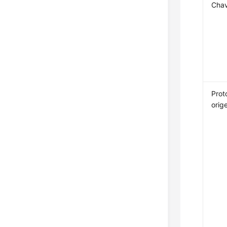
Chav
Prot
orig