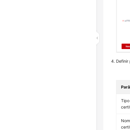
Definir
Par
Tipo
cert
Nom
cert