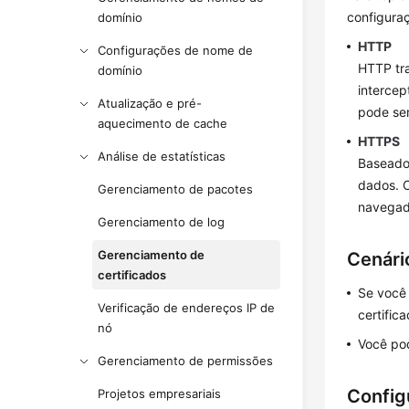
configura
domínio
HTTP
Configurações de nome de
HTTP tra
domínio
intercep
Atualização e pré-
pode ser
aquecimento de cache
HTTPS
Análise de estatísticas
Baseado
dados. C
Gerenciamento de pacotes
navegado
Gerenciamento de log
Gerenciamento de
Cenári
certificados
Se você 
Verificação de endereços IP de
certific
nó
Você pod
Gerenciamento de permissões
Config
Projetos empresariais