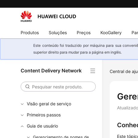
Produtos
Soluções
Preços
KooGallery
Par
Este conteúdo foi traduzido por máquina para sua conveniê
superior direito para mudar para a página em inglês.
Content Delivery Network
Central de aj
Gere
Visão geral de serviço
Atualizad
Primeiros passos
Conhec
Guia de usuário
Este tópi
Gerenciamento de nomes de