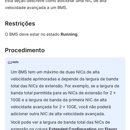
Esta seção descreve como adicionar uma NIC de alta
Guia
velocidade avançada a um BMS.
de
usuário
Restrições
Operações
O BMS deve estar no estado
Running
.
comuns
Procedimento
Instância
Imagem
Um BMS tem um máximo de duas NICs de alta
velocidade aprimoradas e depende da largura de banda
Disco
total das NICs de extensão. Por exemplo, se a largura de
banda total permitida para as NICs de extensão for 2 x
Par
10GE e a largura de banda da primeira NIC de alta
de
chaves
velocidade avançada for 2 x 10GE, você não poderá
e
adicionar outra NIC de alta velocidade avançada.
senha
Você pode ver a largura de banda total das NICs de
extensão na coluna
Extended Configuration
em
Flavor
.