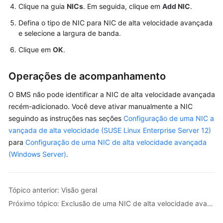
Adição
Clique na guia
NICs
. Em seguida, clique em
Add NIC
.
de
Defina o tipo de NIC para NIC de alta velocidade avançada
uma
e selecione a largura de banda.
NIC
Clique em
de
OK
.
alta
velocidade
Operações de acompanhamento
avançada
O BMS não pode identificar a NIC de alta velocidade avançada
Exclusão
recém-adicionado. Você deve ativar manualmente a NIC
de
seguindo as instruções nas seções
Configuração de uma NIC a
uma
vançada de alta velocidade (SUSE Linux Enterprise Server 12)
NIC
para
Configuração de uma NIC de alta velocidade avançada
de
(Windows Server)
.
alta
velocidade
avançada
Tópico anterior: Visão geral
Próximo tópico: Exclusão de uma NIC de alta velocidade avançada
Configuração
de