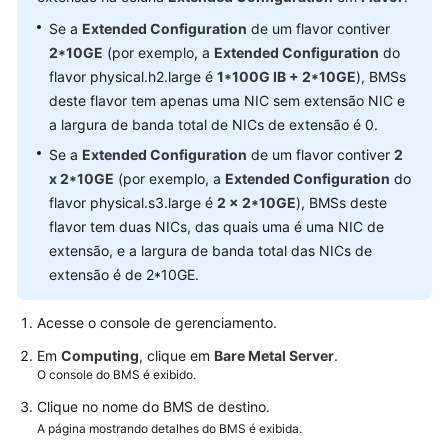
Rede
Se a
Extended Configuration
de um flavor contiver
2*10GE
(por exemplo, a
Extended Configuration
do
EIP
flavor physical.h2.large é
1*100G IB + 2*10GE
), BMSs
VPC
deste flavor tem apenas uma NIC sem extensão NIC e
a largura de banda total de NICs de extensão é 0.
Rede
Se a
Extended Configuration
de um flavor contiver
2
de
x 2*10GE
(por exemplo, a
Extended Configuration
do
alta
flavor physical.s3.large é
2 x 2*10GE
), BMSs deste
velocidade
flavor tem duas NICs, das quais uma é uma NIC de
extensão, e a largura de banda total das NICs de
Rede
extensão é de 2*10GE.
de
alta
Acesse o console de gerenciamento.
velocidade
avançada
Em
Computing
, clique em
Bare Metal Server
.
O console do BMS é exibido.
Visão
Clique no nome do BMS de destino.
geral
A página mostrando detalhes do BMS é exibida.