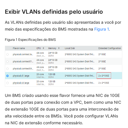
usuário
Exibir VLANs definidas pelo usuário
Visão
As VLANs definidas pelo usuário são apresentadas a você por
geral
meio das especificações do BMS mostradas na
Figura 1
.
Configuração
Figura 1
Especificações do BMS
de
uma
VLAN
definida
pelo
usuário
(SUSE
Linux
Enterprise
Um BMS criado usando esse flavor fornece uma NIC de 10GE
Server
de duas portas para conexão com a VPC, bem como uma NIC
12)
de extensão 10GE de duas portas para uma interconexão de
alta velocidade entre os BMSs. Você pode configurar VLANs
Configuração
na NIC de extensão conforme necessário.
de