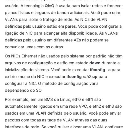
usuário. A tecnologia QinQ é usada para isolar redes e fornecer
Guia
planos físicos e larguras de banda adicionais. Você pode criar
de
VLANs para isolar o tráfego de rede. As NICs de VLAN
usuário
definidas pelo usuário estão em pares. Você pode configurar a
ligação de NIC para alcançar alta disponibilidade. As VLANs
Operações
comuns
definidas pelo usuário em diferentes AZs não podem se
comunicar umas com as outras.
Instância
Os NICs Ethernet não usados pelo sistema por padrão não têm
arquivos de configuração e estão em estado
down
durante a
Imagem
inicialização do sistema. Você pode executar
ifconfig
-a
para
exibir o nome da NIC e executar
ifconfig
eth2
up
para
Disco
configurar a NIC. O método de configuração varia
dependendo do SO.
Par
de
Por exemplo, em um BMS de Linux, eth0 e eth1 são
chaves
automaticamente ligados em uma rede VPC, e eth2 e eth3 são
e
usados em uma VLAN definida pelo usuário. Você pode enviar
senha
pacotes com todas as tags de VLAN através das duas
interfaces de rede. Se você quiser alocar uma VLAN, configure