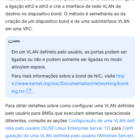
Rede
a ligação eth2 e eth3 e crie a interface de rede VLAN de
destino no dispositivo bond. O método é semelhante ao da
EIP
criação de um dispositivo bond e de uma subinterface VLAN
em uma VPC.
VPC
Rede
Em um VLAN definido pelo usuário, as portas podem ser
de
ligadas ou não e podem somente ser ligadas no modo
alta
velocidade
ativo/em espera.
Para mais informações sobre a bond de NIC, visite
http
Rede
s://www.kernel.org/doc/Documentation/networking/bond
de
ing.txt
.
alta
velocidade
Para obter detalhes sobre como configurar uma VLAN definida
avançada
pelo usuário para BMSs que executam sistemas operacionais
diferentes, consulte as seções
Configuração de uma VLAN defi
VLAN
nida pelo usuário (SUSE Linux Enterprise Server 12)
para
Confi
definida
guração de uma VLAN definida pelo usuário (Windows Server)
.
pelo