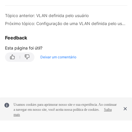
uma
VLAN
definida
Tópico anterior: VLAN definida pelo usuário
pelo
Próximo tópico: Configuração de uma VLAN definida pelo usuário (SUSE Linux Enterprise Server 12)
usuário
(SUSE
Feedback
Linux
Enterprise
Esta página foi útil?
Server
Deixar um comentário
11)
Configuração
de
uma
VLAN
definida
Usamos cookies para aprimorar nosso site e sua experiência. Ao continuar
pelo
a navegar em nosso site, você aceita nossa política de cookies.
Saiba
usuário
mais
(Red
Hat,