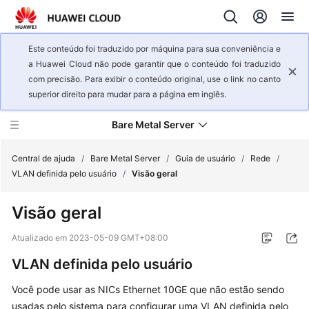
Este conteúdo foi traduzido por máquina para sua conveniência e
a Huawei Cloud não pode garantir que o conteúdo foi traduzido
com precisão. Para exibir o conteúdo original, use o link no canto
superior direito para mudar para a página em inglês.
Bare Metal Server
Central de ajuda
/
Bare Metal Server
/
Guia de usuário
/
Rede
/
VLAN definida pelo usuário
/
Visão geral
Visão
Visão geral
geral
de
Atualizado em
2023-05-09 GMT+08:00
serviço
VLAN definida pelo usuário
Primeiros
Você pode usar as NICs Ethernet 10GE que não estão sendo
passos
usadas pelo sistema para configurar uma VLAN definida pelo