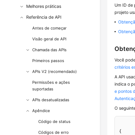
Um ID de 
Melhores práticas
projeto u
Referência de API
Obtençã
Antes de começar
Obtençã
Visão geral de API
Obtenç
Chamada das APIs
Você pode
Primeiros passos
critérios 
APIs V2 (recomendado)
A API usa
Permissões e ações
indica o 
suportadas
e pontos 
Autentica
APIs desatualizadas
O seguint
Apêndice
Código de status
{
Códigos de erro