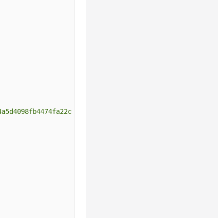
4a5d4098fb4474fa22cd05f897d6b99"