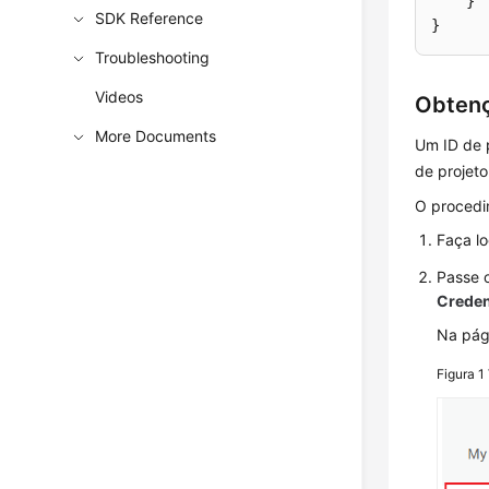
}
SDK Reference
}
Troubleshooting
Videos
Obtenç
More Documents
Um ID de 
de projeto
O procedi
Faça l
Passe o
Creden
Na pá
Figura 1