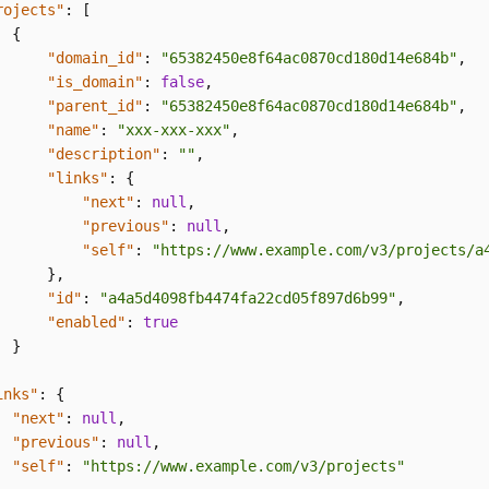
rojects"
:
[
{
"domain_id"
:
"65382450e8f64ac0870cd180d14e684b"
,
"is_domain"
:
false
,
"parent_id"
:
"65382450e8f64ac0870cd180d14e684b"
,
"name"
:
"xxx-xxx-xxx"
,
"description"
:
""
,
"links"
:
{
"next"
:
null
,
"previous"
:
null
,
"self"
:
"https://www.example.com/v3/projects/a
}
,
"id"
:
"a4a5d4098fb4474fa22cd05f897d6b99"
,
"enabled"
:
true
}
inks"
:
{
"next"
:
null
,
"previous"
:
null
,
"self"
:
"https://www.example.com/v3/projects"