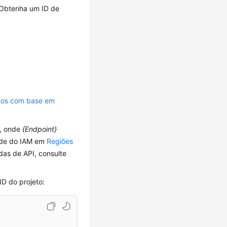
 Obtenha um ID de
etos com base em
, onde
{Endpoint}
dade do IAM em
Regiões
das de API, consulte
ID do projeto: