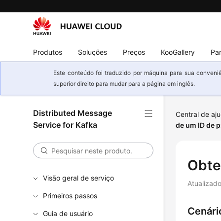
Produtos
Soluções
Preços
KooGallery
Par
Este conteúdo foi traduzido por máquina para sua conveniê
superior direito para mudar para a página em inglês.
Distributed Message
Central de aj
Service for Kafka
de um ID de p
Obte
Visão geral de serviço
Atualizad
Primeiros passos
Cenári
Guia de usuário