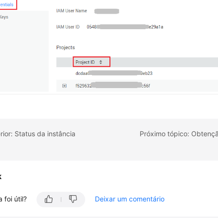
rior: Status da instância
k
 foi útil?
Deixar um comentário