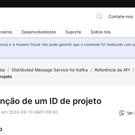
Contate-nos
ceiros
Desenvolvedores
Suporte
Sobre nós
ncia e a Huawei Cloud não pode garantir que o conteúdo foi traduzido com prec
uda
/
Distributed Message Service for Kafka
/
Referência de API
/
rojeto
nção de um ID de projeto
o em
2024-09-10 GMT+08:00
Ver
o