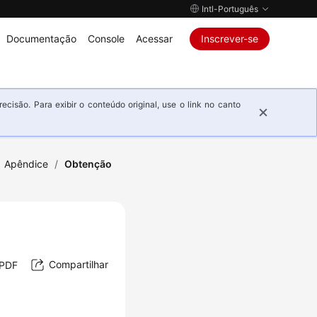
Intl-Português
Documentação
Console
Acessar
Inscrever-se
isão. Para exibir o conteúdo original, use o link no canto
Apêndice
/
Obtenção
Compartilhar
 PDF