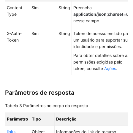
projeto
Content-
Sim
String
Preencha
Type
application/json;charset=utf
Consulta
nesse campo.
de
informações
X-Auth-
Sim
String
Token de acesso emitido para
do
Token
um usuário para suportar sua
projeto
identidade e permissões.
Alteração
Para obter detalhes sobre as
do
permissões exigidas pelo
status
token, consulte
Ações
.
do
projeto
Parâmetros de resposta
Consulta
de
Tabela 3
Parâmetros no corpo da resposta
informações
e
Parâmetro
Tipo
Descrição
status
do
links
Object
Informações do link do recurso.