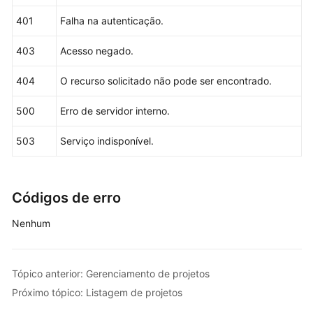
What's
"next"
:
null
,
401
Falha na autenticação.
New
"previous"
:
null
,
"self"
:
"https://iam.myhuaweicloud.com/v3/pr
403
Acesso negado.
SDK
}
Reference
404
O recurso solicitado não pode ser encontrado.
}
Videos
500
Erro de servidor interno.
More
503
Serviço indisponível.
Documents
Códigos de erro
Nenhum
Tópico anterior: Gerenciamento de projetos
Próximo tópico: Listagem de projetos