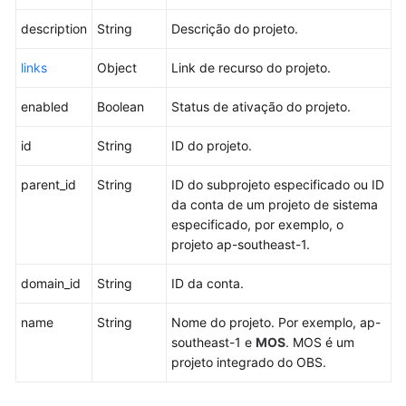
de
grupos
description
String
Descrição do projeto.
de
usuários
links
Object
Link de recurso do projeto.
Gerenciamento
enabled
Boolean
Status de ativação do projeto.
de
permissões
id
String
ID do projeto.
parent_id
String
ID do subprojeto especificado ou ID
Gerenciamento
da conta de um projeto de sistema
de
especificado, por exemplo, o
políticas
projeto ap-southeast-1.
personalizadas
domain_id
String
ID da conta.
Gerenciamento
de
name
String
Nome do projeto. Por exemplo, ap-
agências
southeast-1 e
MOS
. MOS é um
projeto integrado do OBS.
Gerenciamento
de