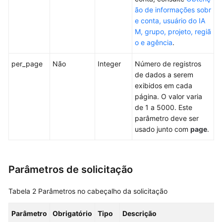
ão de informações sobr
Listagem
e conta, usuário do IA
de
M, grupo, projeto, regiã
projetos
o e agência
.
acessíveis
a
per_page
Não
Integer
Número de registros
um
de dados a serem
usuário
exibidos em cada
do
página. O valor varia
IAM
de 1 a 5000. Este
parâmetro deve ser
Criação
usado junto com
page
.
de
um
projeto
Parâmetros de solicitação
Modificação
Tabela 2
Parâmetros no cabeçalho da solicitação
das
informações
Parâmetro
Obrigatório
Tipo
Descrição
do