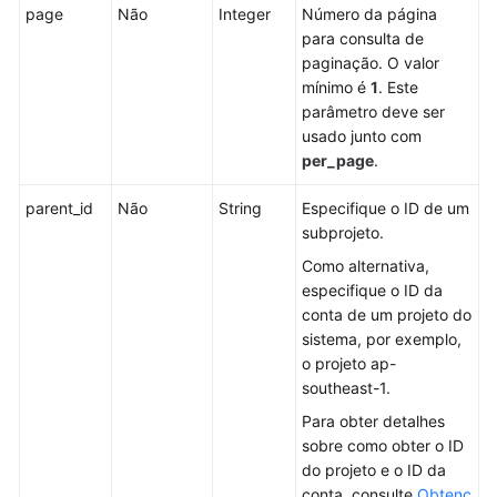
de
page
Não
Integer
Número da página
acesso
para consulta de
paginação. O valor
Gerenciamento
mínimo é
1
. Este
de
parâmetro deve ser
regiões
usado junto com
per_page
.
Gerenciamento
parent_id
de
Não
String
Especifique o ID de um
projetos
subprojeto.
Como alternativa,
Consulta
especifique o ID da
de
conta de um projeto do
informações
sistema, por exemplo,
do
o projeto ap-
projeto
southeast-1.
Para obter detalhes
Listagem
sobre como obter o ID
de
do projeto e o ID da
projetos
conta, consulte
Obtenç