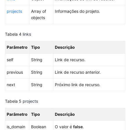
projeto
projects
Array of
Informações do projeto.
Consulta
objects
das
cotas
de
Tabela 4
links
um
projeto
Parâmetro
Tipo
Descrição
self
Gerenciamento
String
Link de recurso.
de
previous
String
Link de recurso anterior.
contas
next
String
Próximo link de recurso.
Gerenciamento
de
usuários
Tabela 5
projects
do
IAM
Parâmetro
Tipo
Descrição
Gerenciamento
is_domain
Boolean
O valor é
false
.