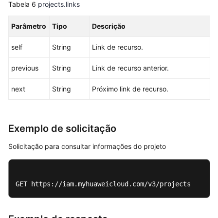
projetos
Tabela 6
projects.links
corporativos
Parâmetro
Tipo
Descrição
Configurações
de
self
String
Link de recurso.
segurança
previous
String
Link de recurso anterior.
Gerenciamento
next
String
Próximo link de recurso.
de
autenticação
de
identidade
Exemplo de solicitação
federada
Solicitação para consultar informações do projeto
Agentes
de
identidade
GET https://iam.myhuaweicloud.com/v3/projects
personalizada
Gerenciamento