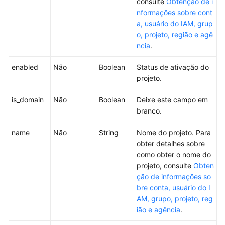
consulte
Obtenção de i
geral
nformações sobre cont
de
a, usuário do IAM, grup
API
o, projeto, região e agê
ncia
.
Chamada
das
enabled
Não
Boolean
Status de ativação do
APIs
projeto.
Primeiros
is_domain
Não
Boolean
Deixe este campo em
passos
branco.
API
name
Não
String
Nome do projeto. Para
obter detalhes sobre
Gerenciamento
como obter o nome do
de
projeto, consulte
Obten
tokens
ção de informações so
bre conta, usuário do I
Gerenciamento
AM, grupo, projeto, reg
de
ião e agência
.
chaves