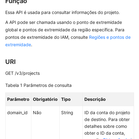
Função
Guia
Essa API é usada para consultar informações do projeto.
de
usuário
A API pode ser chamada usando o ponto de extremidade
global e pontos de extremidade da região específica. Para
Melhores
pontos de extremidade do IAM, consulte
Regiões e pontos de
práticas
extremidade
.
Perguntas
URI
frequentes
GET /v3/projects
Referência
de
Tabela 1
Parâmetros de consulta
API
Parâmetro
Obrigatório
Tipo
Descrição
Antes
domain_id
Não
String
ID da conta do projeto
de
de destino. Para obter
começar
detalhes sobre como
obter o ID da conta,
Visão