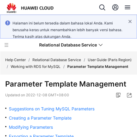
Halaman ini belum tersedia dalam bahasa lokal Anda. Kami
berusaha keras untuk menambahkan lebih banyak versi bahasa.
Terima kasih atas dukungan Anda.
Relational Database Service
Help Center
/
Relational Database Service
/
User Guide (Paris Region)
/
Working with RDS for MySQL
/
Parameter Template Management
Parameter Template Management
Service
Updated on
2022-12-08 GMT+08:00
Overview
Suggestions on Tuning MySQL Parameters
Billing
Creating a Parameter Template
Modifying Parameters
Getting
Exporting a Parameter Template
Started