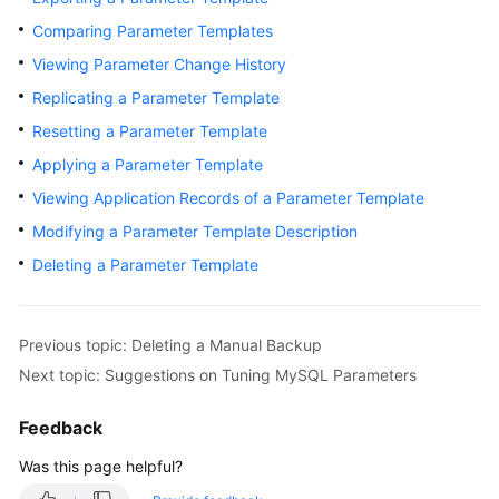
Comparing Parameter Templates
Kernels
Viewing Parameter Change History
Replicating a Parameter Template
User
Guide
Resetting a Parameter Template
Applying a Parameter Template
Best
Viewing Application Records of a Parameter Template
Practices
Modifying a Parameter Template Description
Performance
Deleting a Parameter Template
White
Paper
Previous topic: Deleting a Manual Backup
API
Next topic: Suggestions on Tuning MySQL Parameters
Reference
Feedback
SDK
Reference
Was this page helpful?