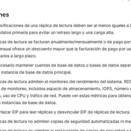
nes
cificaciones de una réplica de lectura deben ser al menos iguales a l
datos primaria para evitar un retraso largo y una carga alta.
icas de lectura se facturan anualmente/mensualmente o de pago por 
nsual ofrece un descuento mayor que la facturación de pago por u
arios a largo plazo.
cesario mantener cuentas de base de datos o bases de datos separ
 instancia de base de datos principal.
icas de lectura admiten el monitoreo del rendimiento del sistema. R
 de monitoreo, incluidos espacio de almacenamiento, IOPS, número
, uso de CPU y tráfico de red. Puede ver estas métricas para obtene
 instancias de base de datos.
lazar EIP para leer réplicas y desvincular EIP de réplicas de lectura.
icas de lectura no admiten copias de seguridad automatizadas ni ma
icas de lectura no admiten la restauración de copias de seguridad a r