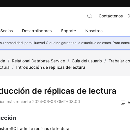
Contáctenos
D
Socios
Desarrolladores
Soporte
Nosotros
u comodidad, pero Huawei Cloud no garantiza la exactitud de estos. Para consult
uda
/
Relational Database Service
/
Guía del usuario
/
Trabajar c
ectura
/
Introducción de réplicas de lectura
ducción de réplicas de lectura
ción más reciente
2024-06-06 GMT+08:00
V
ucción
ostgreSQL admite
réplicas de lectura
.