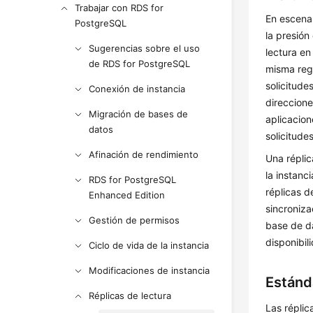
Trabajar con RDS for
En escenar
PostgreSQL
la presión
Sugerencias sobre el uso
lectura en
de RDS for PostgreSQL
misma regi
solicitude
Conexión de instancia
direccione
Migración de bases de
aplicacion
datos
solicitude
Afinación de rendimiento
Una réplic
la instanc
RDS for PostgreSQL
réplicas d
Enhanced Edition
sincroniza
Gestión de permisos
base de da
disponibil
Ciclo de vida de la instancia
Modificaciones de instancia
Estánd
Réplicas de lectura
Las répli