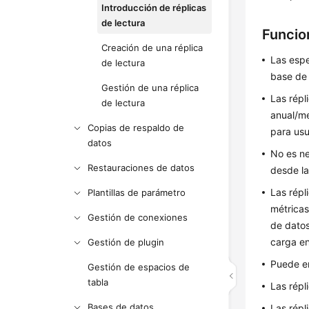
Introducción de réplicas
de lectura
Funcio
Creación de una réplica
Las espe
de lectura
base de 
Gestión de una réplica
Las répl
de lectura
anual/me
Copias de respaldo de
para usu
datos
No es ne
Restauraciones de datos
desde la
Las répl
Plantillas de parámetro
métricas
Gestión de conexiones
de datos
carga en
Gestión de plugin
Puede en
Gestión de espacios de
tabla
Las répl
Bases de datos
Las répl