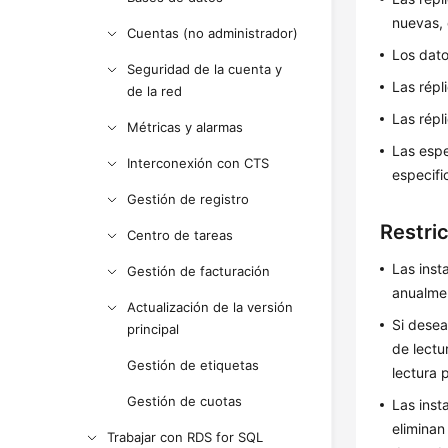
nuevas, 
Cuentas (no administrador)
Los dato
Seguridad de la cuenta y
Las répl
de la red
Las répl
Métricas y alarmas
Las espe
Interconexión con CTS
especifi
Gestión de registro
Restri
Centro de tareas
Las inst
Gestión de facturación
anualmen
Actualización de la versión
Si desea
principal
de lectu
Gestión de etiquetas
lectura 
Gestión de cuotas
Las inst
eliminan
Trabajar con RDS for SQL