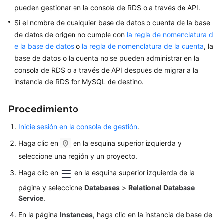
Conexión
pueden gestionar en la consola de RDS o a través de API.
de
Si el nombre de cualquier base de datos o cuenta de la base
instancia
de datos de origen no cumple con
la regla de nomenclatura d
Migración
e la base de datos
o
la regla de nomenclatura de la cuenta
, la
de
base de datos o la cuenta no se pueden administrar en la
bases
consola de RDS o a través de API después de migrar a la
de
instancia de RDS for MySQL de destino.
datos
Procedimiento
Ajuste
de
Inicie sesión en la consola de gestión
.
rendimiento
Haga clic en
en la esquina superior izquierda y
Gestión
seleccione una región y un proyecto.
de
Haga clic en
en la esquina superior izquierda de la
permisos
página y seleccione
Databases
>
Relational Database
Service
.
Ciclo
de
En la página
Instances
, haga clic en la instancia de base de