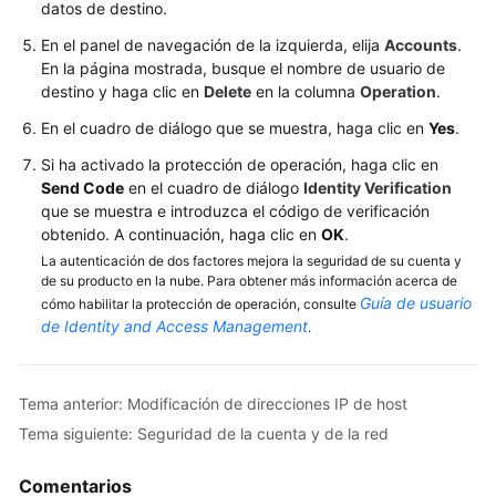
vida
datos de destino.
de
En el panel de navegación de la izquierda, elija
Accounts
.
la
En la página mostrada, busque el nombre de usuario de
instancia
destino y haga clic en
Delete
en la columna
Operation
.
Modificaciones
En el cuadro de diálogo que se muestra, haga clic en
Yes
.
de
Si ha activado la protección de operación, haga clic en
instancia
Send Code
en el cuadro de diálogo
Identity Verification
que se muestra e introduzca el código de verificación
Réplicas
obtenido. A continuación, haga clic en
OK
.
de
La autenticación de dos factores mejora la seguridad de su cuenta y
lectura
de su producto en la nube. Para obtener más información acerca de
Guía de usuario
cómo habilitar la protección de operación, consulte
Gestión
de Identity and Access Management
.
de
DR
Tema anterior: Modificación de direcciones IP de host
Copias
Tema siguiente: Seguridad de la cuenta y de la red
de
respaldo
Comentarios