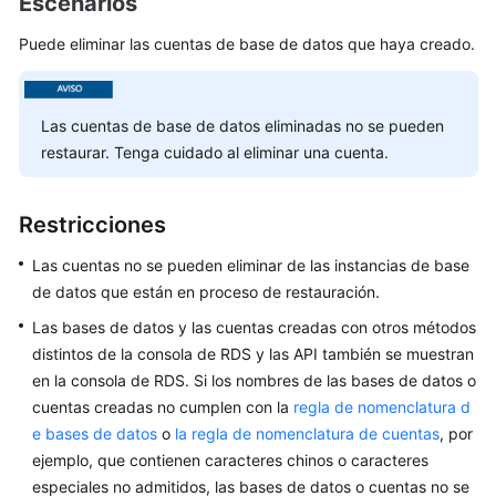
Escenarios
Guía
Puede eliminar las cuentas de base de datos que haya creado.
del
usuario
Las cuentas de base de datos eliminadas no se pueden
Trabajar
restaurar. Tenga cuidado al eliminar una cuenta.
con
RDS
for
Restricciones
MySQL
Las cuentas no se pueden eliminar de las instancias de base
Sugerencias
de datos que están en proceso de restauración.
sobre
el
Las bases de datos y las cuentas creadas con otros métodos
uso
distintos de la consola de RDS y las API también se muestran
de
en la consola de RDS. Si los nombres de las bases de datos o
RDS
cuentas creadas no cumplen con la
regla de nomenclatura d
for
e bases de datos
o
la regla de nomenclatura de cuentas
, por
MySQL
ejemplo, que contienen caracteres chinos o caracteres
especiales no admitidos, las bases de datos o cuentas no se