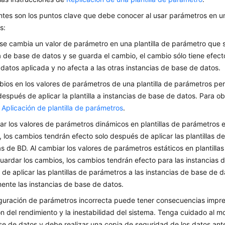
ntes son los puntos clave que debe conocer al usar parámetros en un
s:
e cambia un valor de parámetro en una plantilla de parámetro que 
a de base de datos y se guarda el cambio, el cambio sólo tiene efecto
datos aplicada y no afecta a las otras instancias de base de datos.
ios en los valores de parámetros de una plantilla de parámetros per
después de aplicar la plantilla a instancias de base de datos. Para o
e
Aplicación de plantilla de parámetros
.
ar los valores de parámetros dinámicos en plantillas de parámetros e
 los cambios tendrán efecto solo después de aplicar las plantillas d
as de BD. Al cambiar los valores de parámetros estáticos en plantill
guardar los cambios, los cambios tendrán efecto para las instancias 
de aplicar las plantillas de parámetros a las instancias de base de da
nte las instancias de base de datos.
guración de parámetros incorrecta puede tener consecuencias impre
n del rendimiento y la inestabilidad del sistema. Tenga cuidado al m
se de datos y debe realizar una copia de seguridad de los datos ante