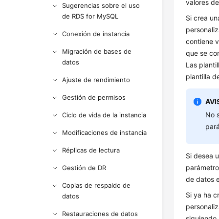
valores de
Sugerencias sobre el uso
de RDS for MySQL
Si crea un
personaliz
Conexión de instancia
contiene 
Migración de bases de
que se con
datos
Las planti
plantilla 
Ajuste de rendimiento
Gestión de permisos
AVI
No s
Ciclo de vida de la instancia
par
Modificaciones de instancia
Réplicas de lectura
Si desea u
parámetros
Gestión de DR
de datos e
Copias de respaldo de
Si ya ha c
datos
personaliz
Restauraciones de datos
siguiendo 