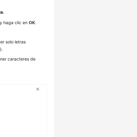
te
.
 y haga clic en
OK
.
r solo letras
).
ner caracteres de