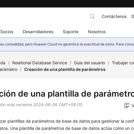
Contáctenos
D
Socios
Desarrolladores
Soporte
Nosotros
u comodidad, pero Huawei Cloud no garantiza la exactitud de estos. Para consult
uda
/
Relational Database Service
/
Guía del usuario
/
Trabajar c
parámetro
/
Creación de una plantilla de parámetros
ción de una plantilla de parámetr
ción más reciente
2024-06-06 GMT+08:00
V
izar plantillas de parámetros de base de datos para gestionar la con
atos. Una plantilla de parámetros de base de datos actúa como un c