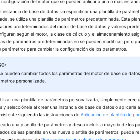
 configuración del motor que se pueden aplicar a una o más instanc
a instancia de base de datos sin especificar una plantilla de paráme
ada, se utiliza una plantilla de parámetros predeterminada. Esta pla
valores predeterminados del motor de base de datos y valores prede
figuran según el motor, la clase de cálculo y el almacenamiento asig
llas de parámetros predeterminadas no se pueden modificar, pero pu
de parámetros para cambiar la configuración de los parámetros.
SO:
e pueden cambiar todos los parámetros del motor de base de datos 
ámetros personalizada.
tilizar una plantilla de parámetros personalizada, simplemente cree u
 y selecciónela al crear una instancia de base de datos o aplicarla 
xistente siguiendo las instrucciones de
Aplicación de plantilla de pa
reado una plantilla de parámetros y desea incluir la mayoría de los p
ados de esa plantilla en una nueva plantilla de parámetros, puede repl
las instrucciones de
Replicación de una plantilla de parámetro
.