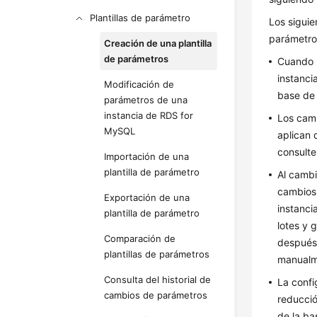
Plantillas de parámetro
Los siguie
parámetro
Creación de una plantilla
de parámetros
Cuando s
instanci
Modificación de
base de 
parámetros de una
instancia de RDS for
Los camb
MySQL
aplican 
consult
Importación de una
plantilla de parámetro
Al cambi
cambios,
Exportación de una
instanci
plantilla de parámetro
lotes y 
Comparación de
después 
plantillas de parámetros
manualme
Consulta del historial de
La confi
cambios de parámetros
reducció
de la ba