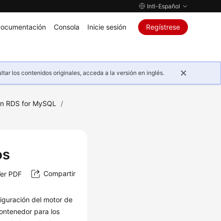
Intl-Español
ocumentación
Consola
Inicie sesión
Regístrese
ar los contenidos originales, acceda a la versión en inglés.
on RDS for MySQL
/
os
Compartir
er PDF
figuración del motor de
ontenedor para los