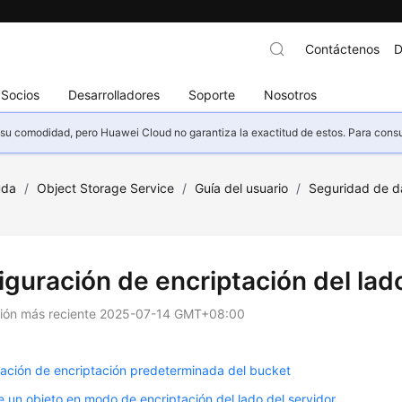
Contáctenos
D
Socios
Desarrolladores
Soporte
Nosotros
u comodidad, pero Huawei Cloud no garantiza la exactitud de estos. Para consult
uda
/
Object Storage Service
/
Guía del usuario
/
Seguridad de d
iguración de encriptación del lado
ción más reciente
2025-07-14 GMT+08:00
ación de encriptación predeterminada del bucket
 un objeto en modo de encriptación del lado del servidor