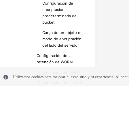
Configuración de
encriptación
predeterminada del
bucket
Carga de un objeto en
modo de encriptación
del lado del servidor
Configuración de la
retención de WORM
Configuración de CORS
Utilizamos cookies para mejorar nuestro sitio y tu experiencia. Al conti
Configuración del control
de versiones
Configuración de la
replicación entre regiones
Configurar la validación de
© 2026, Huawei Cloud Computing Technologies Co., Ltd. y/o sus afil
URL
reservados.