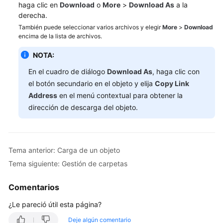
haga clic en
Download
o
More
>
Download As
a la
Pasos
derecha.
iniciales
También puede seleccionar varios archivos y elegir
More
>
Download
encima de la lista de archivos.
Gestión
NOTA:
de
bucket
En el cuadro de diálogo
Download As
, haga clic con
el botón secundario en el objeto y elija
Copy Link
Gestión
Address
en el menú contextual para obtener la
de
dirección de descarga del objeto.
objetos
Carga
de
Tema anterior: Carga de un objeto
un
Tema siguiente: Gestión de carpetas
objeto
Comentarios
Descarga
de
¿Le pareció útil esta página?
un
Deje algún comentario