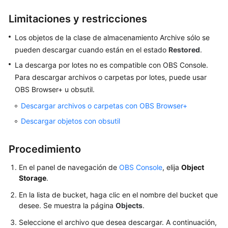
Guía
Limitaciones y restricciones
del
usuario
Los objetos de la clase de almacenamiento Archive sólo se
pueden descargar cuando están en el estado
Restored
.
Guía
La descarga por lotes no es compatible con OBS Console.
del
Para descargar archivos o carpetas por lotes, puede usar
usuario
OBS Browser+ u obsutil.
Descripción
Descargar archivos o carpetas con OBS Browser+
de
Descargar objetos con obsutil
la
función
Procedimiento
de
consola
En el panel de navegación de
OBS Console
, elija
Object
Storage
.
Compatibilidad
En la lista de bucket, haga clic en el nombre del bucket que
del
desee. Se muestra la página
Objects
.
navegador
web
Seleccione el archivo que desea descargar. A continuación,