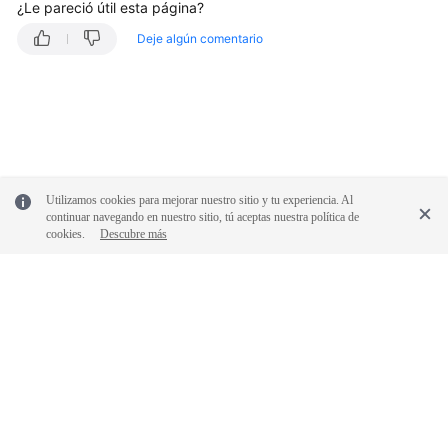
¿Le pareció útil esta página?
Pasos
Deje algún comentario
iniciales
Gestión
de
bucket
Gestión
Utilizamos cookies para mejorar nuestro sitio y tu experiencia. Al
de
continuar navegando en nuestro sitio, tú aceptas nuestra política de
objetos
cookies.
Descubre más
Control
de
permisos
Gestión
de
datos
© 2026, Huawei Cloud Computing Technologies Co., Ltd. y/o sus
afiliados. Todos los derechos reservados.