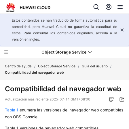
Estos contenidos se han traducido de forma automática para su
comodidad, pero Huawei Cloud no garantiza la exactitud de
estos. Para consultar los contenidos originales, acceda a la
versión en inglés.
Object Storage Service
Centro de ayuda
/
Object Storage Service
/
Guía del usuario
/
Compatibilidad del navegador web
Descripción
Compatibilidad del navegador web
general
del
Actualización más reciente
2025-07-14 GMT+08:00
servicio
Tabla 1
enumera las versiones del navegador web compatibles
Pasos
con OBS Console.
iniciales
Tabla 1
Versiones de navegador web compatibles