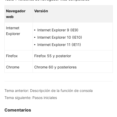
Guía
Navegador
Versión
del
web
usuario
Internet
Guía
Internet Explorer 9 (IE9)
Explorer
del
Internet Explorer 10 (IE10)
usuario
Internet Explorer 11 (IE11)
Descripción
Firefox
Firefox 55 y posterior
de
la
Chrome
Chrome 60 y posteriores
función
de
consola
Tema anterior: Descripción de la función de consola
Compatibilidad
Tema siguiente: Pasos iniciales
del
navegador
Comentarios
web