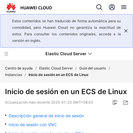
Estos contenidos se han traducido de forma automática para su
comodidad, pero Huawei Cloud no garantiza la exactitud de
estos. Para consultar los contenidos originales, acceda a la
versión en inglés.
Elastic Cloud Server
Centro de ayuda
/
Elastic Cloud Server
/
Guía del usuario
/
Instancias
/
Inicio de sesión en un ECS de Linux
Descripción
Inicio de sesión en un ECS de Linux
general
del
Actualización más reciente
2025-01-23 GMT+08:00
servicio
Descripción general de inicio de sesión
Pasos
Inicio de sesión con VNC
iniciales