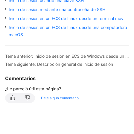
Inicio de sesión usando una clave SSH
Guía
Inicio de sesión mediante una contraseña de SSH
del
Inicio de sesión en un ECS de Linux desde un terminal móvil
usuario
Inicio de sesión en un ECS de Linux desde una computadora
macOS
Instancias
Selección
de
Tema anterior: Inicio de sesión en ECS de Windows desde un Mac
una
Tema siguiente: Descripción general de inicio de sesión
opción
de
Comentarios
compra
de
¿Le pareció útil esta página?
ECS
Deje algún comentario
Compra
de
un
ECS