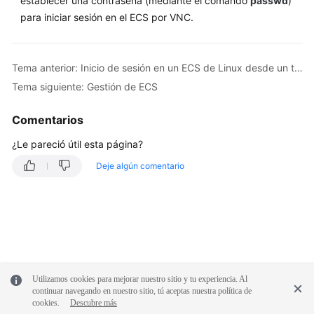
establecer una contraseña (mediante el comando
passwd
)
usando
para iniciar sesión en el ECS por VNC.
una
clave
SSH
Tema anterior: Inicio de sesión en un ECS de Linux desde un terminal móvil
Tema siguiente: Gestión de ECS
Inicio
de
Comentarios
sesión
mediante
¿Le pareció útil esta página?
una
Deje algún comentario
contraseña
de
SSH
Inicio
de
sesión
en
Utilizamos cookies para mejorar nuestro sitio y tu experiencia. Al
continuar navegando en nuestro sitio, tú aceptas nuestra política de
un
cookies.
Descubre más
ECS