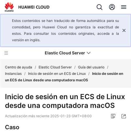
Estos contenidos se han traducido de forma automática para su
comodidad, pero Huawei Cloud no garantiza la exactitud de
estos. Para consultar los contenidos originales, acceda a la
versión en inglés.
Elastic Cloud Server
Centro de ayuda
/
Elastic Cloud Server
/
Guía del usuario
/
Instancias
/
Inicio de sesión en un ECS de Linux
/
Inicio de sesión en
un ECS de Linux desde una computadora macOS
Descripción
general
Inicio de sesión en un ECS de Linux
del
desde una computadora macOS
servicio
Actualización más reciente
2025-01-23 GMT+08:00
Pasos
iniciales
Caso