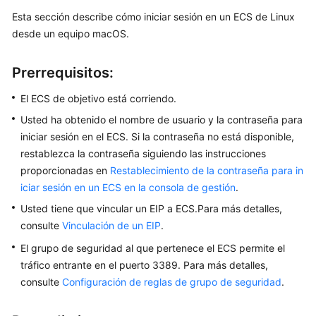
Esta sección describe cómo iniciar sesión en un ECS de Linux
Guía
del
desde un equipo macOS.
usuario
Prerrequisitos:
Instancias
El ECS de objetivo está corriendo.
Selección
Usted ha obtenido el nombre de usuario y la contraseña para
de
iniciar sesión en el ECS. Si la contraseña no está disponible,
una
restablezca la contraseña siguiendo las instrucciones
opción
proporcionadas en
Restablecimiento de la contraseña para in
de
iciar sesión en un ECS en la consola de gestión
.
compra
de
Usted tiene que vincular un EIP a ECS.Para más detalles,
ECS
consulte
Vinculación de un EIP
.
El grupo de seguridad al que pertenece el ECS permite el
Compra
tráfico entrante en el puerto 3389. Para más detalles,
de
consulte
Configuración de reglas de grupo de seguridad
.
un
ECS