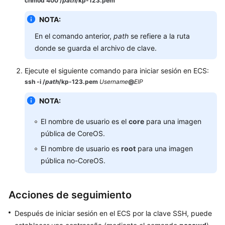
chmod 400 /
path
/kp-123
.pem
ECS
NOTA:
de
Linux
En el comando anterior,
path
se refiere a la ruta
donde se guarda el archivo de clave.
Descripción
general
Ejecute el siguiente comando para iniciar sesión en ECS:
de
ssh -i
/
path
/kp-123
.pem
Username
@
EIP
inicio
de
NOTA:
sesión
El nombre de usuario es el
core
para una imagen
pública de CoreOS.
Inicio
de
El nombre de usuario es
root
para una imagen
sesión
pública no-CoreOS.
con
VNC
Acciones de seguimiento
Inicio
de
Después de iniciar sesión en el ECS por la clave SSH, puede
sesión