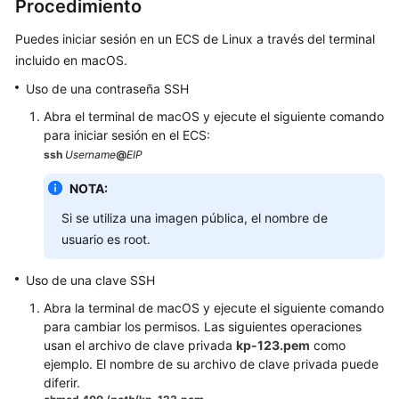
Procedimiento
Consulta
Puedes iniciar sesión en un ECS de Linux a través del terminal
de
incluido en macOS.
información
de
Uso de una contraseña SSH
ECS
Abra el terminal de macOS y ejecute el siguiente comando
para iniciar sesión en el ECS:
Inicio
ssh
Username
@
EIP
de
sesión
NOTA:
en
Si se utiliza una imagen pública, el nombre de
un
usuario es root.
ECS
de
Windows
Uso de una clave SSH
Abra la terminal de macOS y ejecute el siguiente comando
Inicio
para cambiar los permisos. Las siguientes operaciones
de
usan el archivo de clave privada
kp-123.pem
como
sesión
ejemplo. El nombre de su archivo de clave privada puede
en
diferir.
un