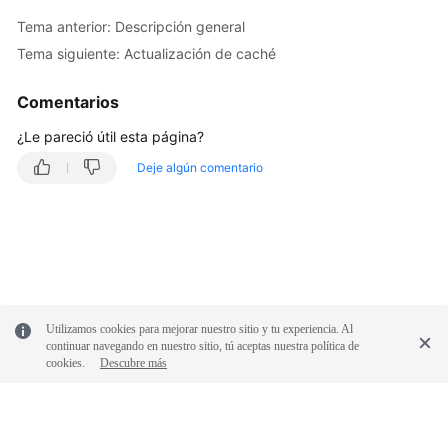
frecuentes
Tema anterior: Descripción general
Actualmente,
Tema siguiente: Actualización de caché
el
contenido
Comentarios
no
¿Le pareció útil esta página?
está
disponible
Deje algún comentario
en
el
idioma
seleccionado.
Sugerimos
consultar
la
Utilizamos cookies para mejorar nuestro sitio y tu experiencia. Al
versión
continuar navegando en nuestro sitio, tú aceptas nuestra política de
en
cookies.
Descubre más
inglés.
What's
New