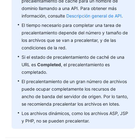
precalentamiento de caché para un nombre de
direcciones
dominio llamando a una API. Para obtener más
IP
de
información, consulte
Descripción general de API
.
nodo
El tiempo necesario para completar una tarea de
precalentamiento depende del número y tamaño de
Gestión
los archivos que se van a precalentar, y de las
de
condiciones de la red.
permisos
Si el estado de precalentamiento de caché de una
URL es
Completed
, el precalentamiento es
Proyectos
empresariales
completado.
El precalentamiento de un gran número de archivos
Auditoría
puede ocupar completamente los recursos de
ancho de banda del servidor de origen. Por lo tanto,
Referencia
se recomienda precalentar los archivos en lotes.
de
Los archivos dinámicos, como los archivos ASP, JSP
la
y PHP, no se pueden precalentar.
API
Preguntas