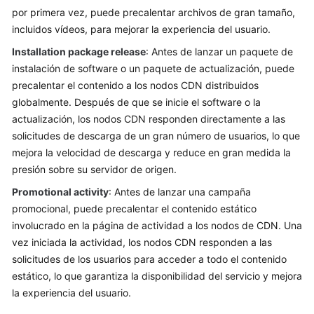
por primera vez, puede precalentar archivos de gran tamaño,
Guía
incluidos vídeos, para mejorar la experiencia del usuario.
del
usuario
Installation package release
: Antes de lanzar un paquete de
instalación de software o un paquete de actualización, puede
Gestión
precalentar el contenido a los nodos CDN distribuidos
de
globalmente. Después de que se inicie el software o la
nombres
actualización, los nodos CDN responden directamente a las
de
solicitudes de descarga de un gran número de usuarios, lo que
dominio
mejora la velocidad de descarga y reduce en gran medida la
presión sobre su servidor de origen.
Configuración
del
Promotional activity
: Antes de lanzar una campaña
nombre
promocional, puede precalentar el contenido estático
de
involucrado en la página de actividad a los nodos de CDN. Una
dominio
vez iniciada la actividad, los nodos CDN responden a las
solicitudes de los usuarios para acceder a todo el contenido
Actualización
estático, lo que garantiza la disponibilidad del servicio y mejora
y
la experiencia del usuario.
precalentamiento