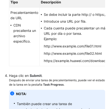
Preguntas
Tipo
Descripción
Frecuentes
Precalentamiento
Se debe incluir la parte http:// o https://
Análisis
de URL
Introduce una URL por fila.
estadístico
CDN
Cada cuenta puede precalentar un máx
precalienta un
URL por día o por tarea.
Gestión
archivo
Ejemplo:
de
específico.
paquetes
http://www.example.com/file01.html
http://www.example.com/file02.html
Gestión
https://example.huawei.com/download/
de
registros
Haga clic en
Submit
.
Gestión
Después de enviar una tarea de precalentamiento, puede ver el estado
de
de la tarea en la pestaña
Task Progress
.
certificados
NOTA:
Comprobación
También puede crear una tarea de
de