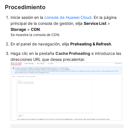
de
Procedimiento
caché
Inicie sesión en la
consola de Huawei Cloud
. En la página
Descripción
principal de la consola de gestión, elija
Service List
>
general
Storage
>
CDN
.
Se muestra la consola de CDN.
Precalentamiento
En el panel de navegación, elija
Preheating & Refresh
.
de
caché
Haga clic en la pestaña
Cache Preheating
e introduzca las
direcciones URL que desea precalentar.
Actualización
de
caché
Consulta
de
Progresos
de
Tareas