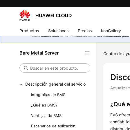
Productos
Soluciones
Precios
KooGallery
Estos contenidos se han traducido de forma automática para s
Bare Metal Server
Centro de ay
Disc
Descripción general del servicio
Actualiza
Infografías de BMS
¿Qué e
¿Qué es BMS?
EVS ofrec
Ventajas de BMS
confiabili
Escenarios de aplicación
distribuid