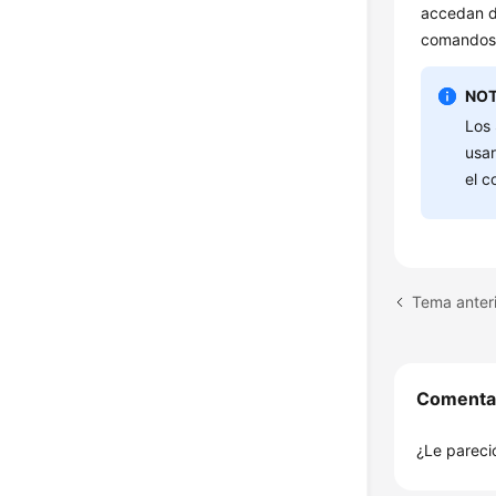
accedan d
comandos 
NOT
Los 
usar
el c
Comenta
¿Le pareció