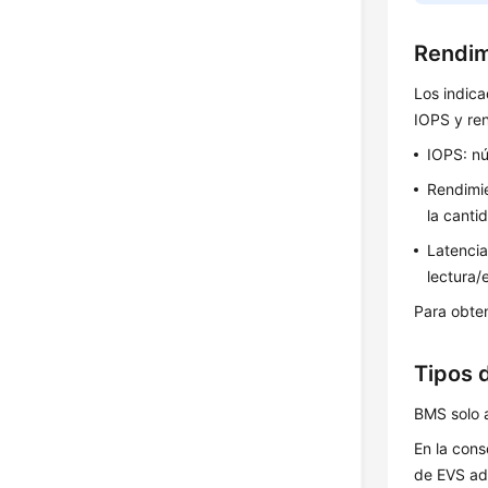
Rendim
Los indica
IOPS y re
IOPS: nú
Rendimie
la canti
Latencia
lectura/
Para obten
Tipos 
BMS solo 
En la con
de EVS ad