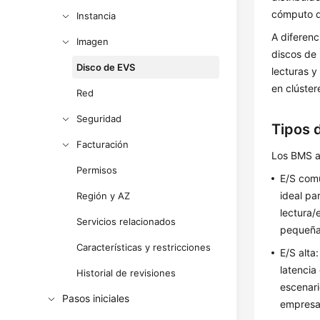
cómputo d
Instancia
A diferenc
Imagen
discos de
Disco de EVS
lecturas y
en clúster
Red
Seguridad
Tipos 
Facturación
Los BMS ad
Permisos
E/S comú
ideal pa
Región y AZ
lectura/
Servicios relacionados
pequeña
Características y restricciones
E/S alta
latencia
Historial de revisiones
escenari
Pasos iniciales
empresar