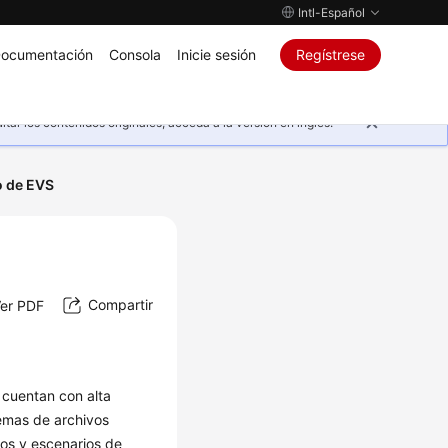
Intl-Español
ocumentación
Consola
Inicie sesión
Regístrese
ar los contenidos originales, acceda a la versión en inglés.
o de EVS
Compartir
er PDF
cuentan con alta
temas de archivos
tos y escenarios de