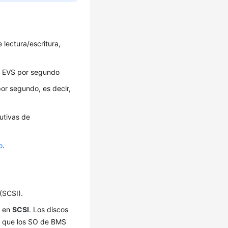
 lectura/escritura,
de EVS por segundo
or segundo, es decir,
utivas de
o
.
(SCSI).
o en
SCSI
. Los discos
e que los SO de BMS