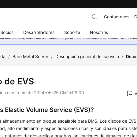
Contáctenos
D
Socios
Desarrolladores
Soporte
Nosotros
u comodidad, pero Huawei Cloud no garantiza la exactitud de estos. Para consult
uda
/
Bare Metal Server
/
Descripción general del servicio
/
Disc
o de EVS
ción más reciente
2024-06-25 GMT+08:00
V
s Elastic Volume Service (EVS)?
e almacenamiento en bloque escalable para BMS. Los discos de EVS 
dad, alto rendimiento y especificaciones ricas, y son ideales para sis
os, entornos de desarrollo y pruebas, aplicaciones de almacén de da