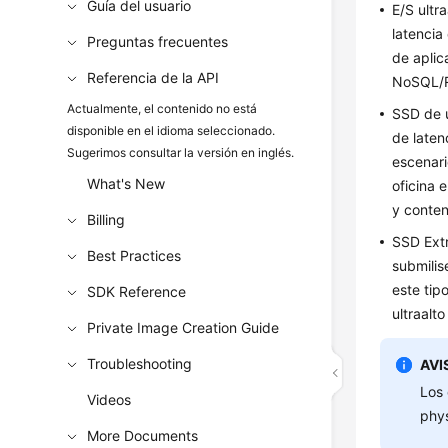
Guía del usuario
E/S ultr
latencia
Preguntas frecuentes
de aplic
Referencia de la API
NoSQL/R
Actualmente, el contenido no está
SSD de u
disponible en el idioma seleccionado.
de laten
Sugerimos consultar la versión en inglés.
escenari
What's New
oficina 
y conte
Billing
SSD Extr
Best Practices
submilis
este tip
SDK Reference
ultraalto
Private Image Creation Guide
Troubleshooting
AVI
Los 
Videos
phys
More Documents