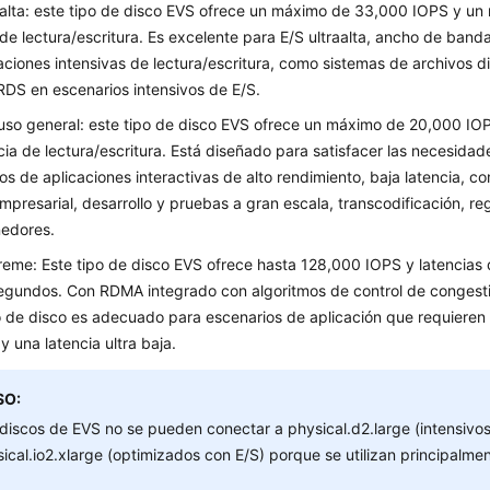
aalta: este tipo de disco EVS ofrece un máximo de 33,000 IOPS y un
 de lectura/escritura. Es excelente para E/S ultraalta, ancho de banda
aciones intensivas de lectura/escritura, como sistemas de archivos d
DS en escenarios intensivos de E/S.
so general: este tipo de disco EVS ofrece un máximo de 20,000 IO
cia de lectura/escritura. Está diseñado para satisfacer las necesidad
os de aplicaciones interactivas de alto rendimiento, baja latencia, c
empresarial, desarrollo y pruebas a gran escala, transcodificación, re
nedores.
eme: Este tipo de disco EVS ofrece hasta 128,000 IOPS y latencias 
egundos. Con RDMA integrado con algoritmos de control de congestió
o de disco es adecuado para escenarios de aplicación que requiere
 y una latencia ultra baja.
SO:
discos de EVS no se pueden conectar a physical.d2.large (intensivos
ical.io2.xlarge (optimizados con E/S) porque se utilizan principalme