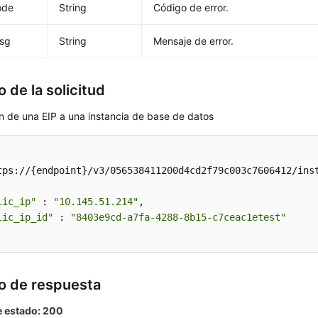
ode
String
Código de error.
msg
String
Mensaje de error.
 de la solicitud
n de una EIP a una instancia de base de datos
tps://{endpoint}/v3/056538411200d4cd2f79c003c7606412/inst
lic_ip"
 : 
"10.145.51.214"
,

lic_ip_id"
 : 
"8403e9cd-a7fa-4288-8b15-c7ceac1etest"
o de respuesta
 estado: 200