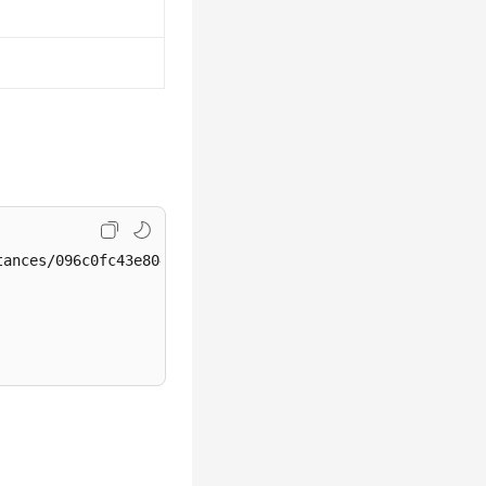
ances/096c0fc43e804757b59946b80dc27f8bin07/public-ips/bi