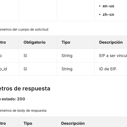
en-us
zh-cn
metros del cuerpo de solicitud
tro
Obligatorio
Tipo
Descripción
ip
Sí
String
EIP a ser vincu
p_id
Sí
String
ID de EIP.
tros de respuesta
 estado: 200
ámetros de body de respuesta
tro
Tipo
Descripción