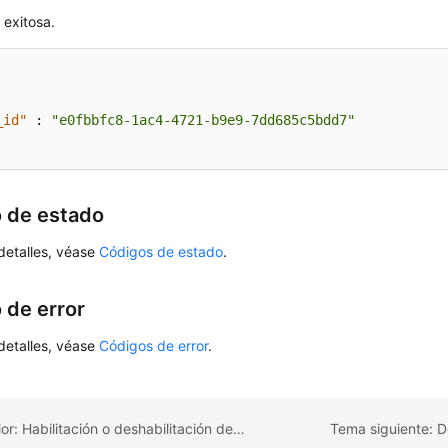
 exitosa.
_id"
:
"e0fbbfc8-1ac4-4721-b9e9-7dd685c5bdd7"
 de estado
detalles, véase
Códigos de estado
.
 de error
detalles, véase
Códigos de error
.
Tema anterior: Habilitación o deshabilitación de SSL
Tema siguiente: D