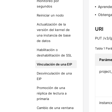
monitoreo por
segundos
Aprend
Obtenga
Reiniciar un nodo
Actualización de la
URI
versión del kernel de
una instancia de base
PUT /v3/{p
de datos
Tabla 1
Pará
Habilitación o
deshabilitación de SSL
Paráme
Vinculación de una EIP
project
Desvinculación de una
EIP
Promoción de una
réplica de lectura a
primaria
instanc
Cambio de una ventana