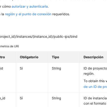
er cómo
autorizar y autenticarla
.
 la
región y el punto de conexión
requeridos.
roject_id}/instances/{instance_id}/public-ips/bind
metros de URI
tro
Obligatorio
Tipo
Descripción
_id
Sí
String
ID de proyecto
región.
To obtain this 
de un ID de pr
e_id
Sí
String
ID de instanci
con el formato