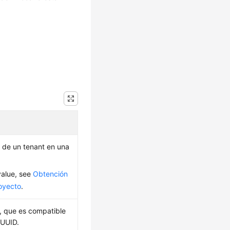
 de un tenant en una
value, see
Obtención
oyecto
.
a, que es compatible
 UUID.