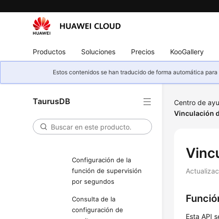
Restablecimiento de una
contraseña de base de
datos
Productos
Soluciones
Precios
KooGallery
Cambio de las
especificaciones de
Estos contenidos se han traducido de forma automática para s
instancia de base de
datos
TaurusDB
Centro de ay
Consulta de grupos de
Vinculación 
recursos dedicados
Consulta de recursos
dedicados
Vinc
Configuración de la
función de supervisión
Actualiza
por segundos
Funció
Consulta de la
configuración de
Esta API s