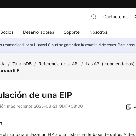
Contáctenos
D
Socios
Desarrolladores
Soporte
Nosotros
u comodidad, pero Huawei Cloud no garantiza la exactitud de estos. Para consult
uda
/
TaurusDB
/
Referencia de la API
/
Las API (recomendadas)
de una EIP
ulación de una EIP
ción más reciente
2025-03-21 GMT+08:00
V
n
e utiliza para enlazar un EIP a una instancia de base de datos. Antes