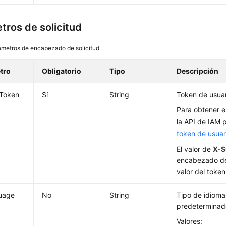
tros de solicitud
ámetros de encabezado de solicitud
tro
Obligatorio
Tipo
Descripción
-Token
Sí
String
Token de usuar
Para obtener e
la API de IAM 
token de usuar
El valor de
X-S
encabezado de
valor del token
uage
No
String
Tipo de idioma 
predetermina
Valores: