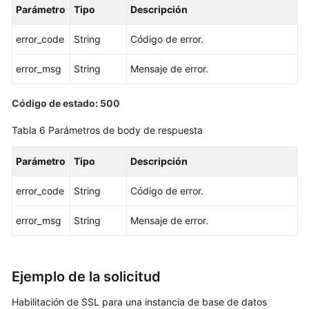
Parámetro
Tipo
Descripción
Eliminación
error_code
String
Código de error.
o
cancelación
error_msg
String
Mensaje de error.
de
la
Código de estado: 500
suscripción
de
Tabla 6
Parámetros de body de respuesta
una
réplica
Parámetro
Tipo
Descripción
de
lectura
error_code
String
Código de error.
Ampliación
error_msg
String
Mensaje de error.
del
almacenamiento
de
una
Ejemplo de la solicitud
instancia
Habilitación de SSL para una instancia de base de datos
de