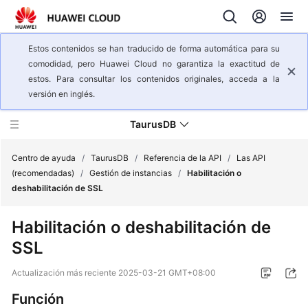
Estos contenidos se han traducido de forma automática para su
comodidad, pero Huawei Cloud no garantiza la exactitud de
estos. Para consultar los contenidos originales, acceda a la
versión en inglés.
TaurusDB
Centro de ayuda
/
TaurusDB
/
Referencia de la API
/
Las API
(recomendadas)
/
Gestión de instancias
/
Habilitación o
deshabilitación de SSL
Descripción
general
Habilitación o deshabilitación de
del
SSL
servicio
Actualización más reciente
2025-03-21 GMT+08:00
Pasos
iniciales
Función