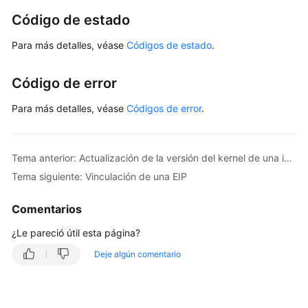
de
Código de estado
datos
Para más detalles, véase
Códigos de estado
.
Cambio
de
Código de error
las
especificaciones
Para más detalles, véase
Códigos de error
.
de
instancia
de
Tema anterior: Actualización de la versión del kernel de una instancia de base de datos
base
de
Tema siguiente: Vinculación de una EIP
datos
Comentarios
Consulta
¿Le pareció útil esta página?
de
grupos
Deje algún comentario
de
recursos
dedicados