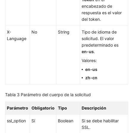
base
encabezado de
de
respuesta es el valor
datos
del token.
Gestión
X-
No
String
Tipo de idioma de
de
Language
solicitud. El valor
instancias
predeterminado es
en-us
.
Creación
de
Valores:
una
en-us
instancia
zh-cn
de
base
de
Tabla 3
Parámetro del cuerpo de la solicitud
datos
Parámetro
Obligatorio
Tipo
Descripción
Reinicio
de
ssl_option
Sí
Boolean
Si se debe habilitar
una
SSL.
instancia