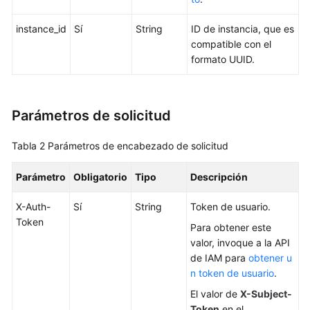
a
las
instance_id
Sí
String
ID de instancia, que es
API
compatible con el
formato UUID.
Las
API
(recomendadas)
Parámetros de solicitud
Consultas
de
Tabla 2
Parámetros de encabezado de solicitud
versión
del
Parámetro
Obligatorio
Tipo
Descripción
motor
de
X-Auth-
Sí
String
Token de usuario.
BD
Token
Para obtener este
valor, invoque a la API
Consultas
de IAM para
obtener u
de
n token de usuario
.
especificación
El valor de
X-Subject-
de
Token
en el