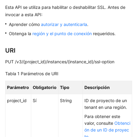
Esta API se utiliza para habilitar o deshabilitar SSL. Antes de
Guía
del
invocar a esta API:
usuario
Aprender cómo
autorizar y autenticarla
.
Obtenga la
región y el punto de conexión
requeridos.
Referencia
de
la
URI
API
PUT /v3/{project_id}/instances/{instance_id}/ssl-option
Antes
Tabla 1
Parámetros de URI
de
comenzar
Parámetro
Obligatorio
Tipo
Descripción
Descripción
project_id
Sí
String
ID de proyecto de un
de
tenant en una región.
las
Para obtener este
API
valor, consulte
Obtenci
ón de un ID de proyec
Invocaciones
to
.