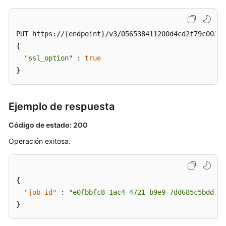
BD
anual/mensual
PUT https://{endpoint}/v3/056538411200d4cd2f79c003c7
Cambio
{

del
"ssl_option"
 : 
true
nombre
}
de
una
instancia
Ejemplo de respuesta
de
base
Código de estado: 200
de
Operación exitosa.
datos
Restablecimiento
de
{
una
"job_id"
:
"e0fbbfc8-1ac4-4721-b9e9-7dd685c5bdd7"
contraseña
}
de
base