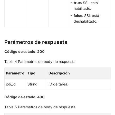
true
: SSL está
de
habilitado.
base
false
: SSL está
de
deshabilitado.
datos
Eliminación/Cancelación
de
Parámetros de respuesta
suscripción
de
Código de estado: 200
una
Tabla 4
Parámetros de body de respuesta
instancia
de
Parámetro
Tipo
Descripción
BD
job_id
String
ID de tarea.
Creación
de
Código de estado: 400
una
réplica
Tabla 5
Parámetros de body de respuesta
de
lectura