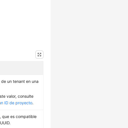
 de un tenant en una
te valor, consulte
un ID de proyecto
.
a, que es compatible
 UUID.