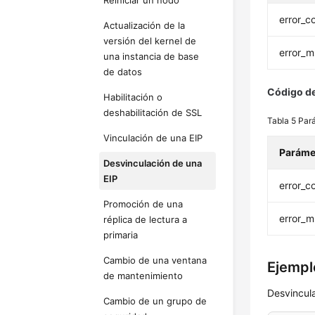
Reiniciar un nodo
error_c
Actualización de la
versión del kernel de
error_
una instancia de base
de datos
Código de
Habilitación o
deshabilitación de SSL
Tabla 5
Par
Vinculación de una EIP
Paráme
Desvinculación de una
EIP
error_c
Promoción de una
error_
réplica de lectura a
primaria
Cambio de una ventana
Ejemplo
de mantenimiento
Desvincul
Cambio de un grupo de