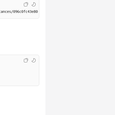
tances/096c0fc43e804757b59946b80dc27f8bin07/public-ips/u