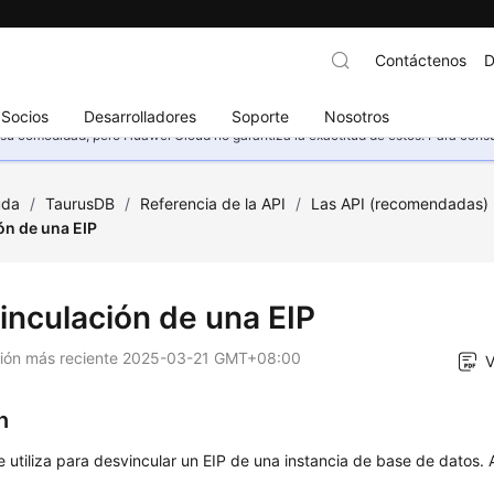
Contáctenos
D
Socios
Desarrolladores
Soporte
Nosotros
u comodidad, pero Huawei Cloud no garantiza la exactitud de estos. Para consult
uda
/
TaurusDB
/
Referencia de la API
/
Las API (recomendadas)
ón de una EIP
inculación de una EIP
ción más reciente
2025-03-21 GMT+08:00
V
n
e utiliza para desvincular un EIP de una instancia de base de datos. 