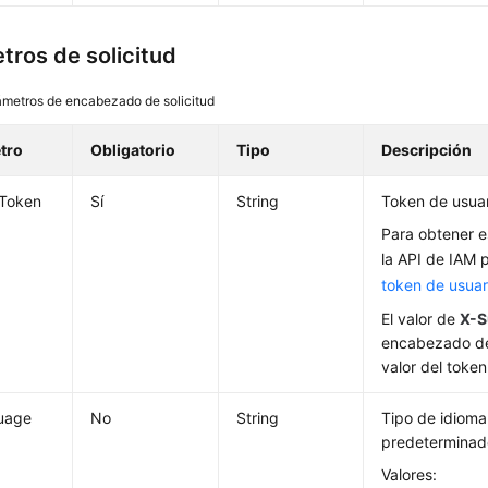
tros de solicitud
ámetros de encabezado de solicitud
tro
Obligatorio
Tipo
Descripción
-Token
Sí
String
Token de usuar
Para obtener e
la API de IAM 
token de usuar
El valor de
X-S
encabezado de
valor del token
uage
No
String
Tipo de idioma 
predetermina
Valores: