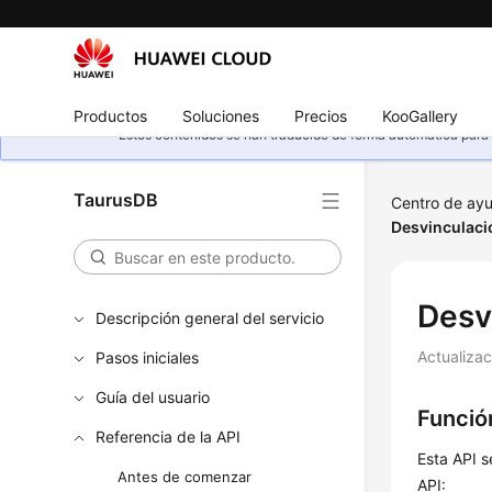
Productos
Soluciones
Precios
KooGallery
Estos contenidos se han traducido de forma automática para s
TaurusDB
Centro de ay
Desvinculaci
Desv
Descripción general del servicio
Actualiza
Pasos iniciales
Guía del usuario
Funció
Referencia de la API
Esta API s
Antes de comenzar
API: