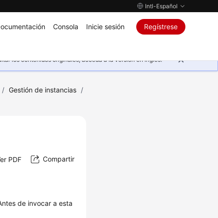
Intl-Español
ocumentación
Consola
Inicie sesión
Regístrese
ar los contenidos originales, acceda a la versión en inglés.
/
Gestión de instancias
/
Compartir
er PDF
Antes de invocar a esta