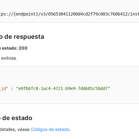
tps://{endpoint}/v3/056538411200d4cd2f79c003c7606412/ins
o de respuesta
 estado: 200
 exitosa.
_id"
:
"e0fbbfc8-1ac4-4721-b9e9-7dd685c5bdd7"
 de estado
detalles, véase
Códigos de estado
.