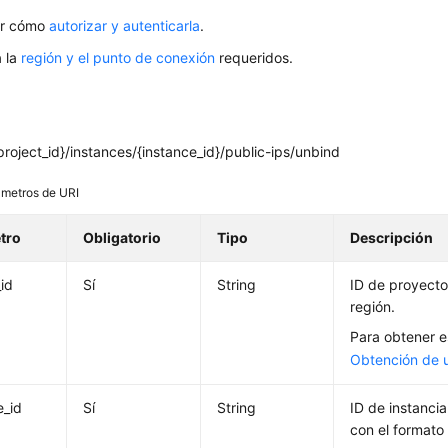
er cómo
autorizar y autenticarla
.
 la
región y el punto de conexión
requeridos.
roject_id}/instances/{instance_id}/public-ips/unbind
metros de URI
tro
Obligatorio
Tipo
Descripción
_id
Sí
String
ID de proyecto
región.
Para obtener es
Obtención de 
e_id
Sí
String
ID de instanci
con el formato