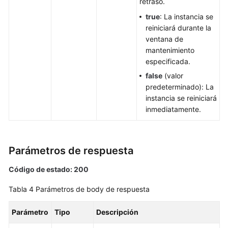
retraso.
de
true
: La instancia se
base
reiniciará durante la
de
ventana de
datos
mantenimiento
especificada.
Eliminación/Cancelación
false
(valor
de
predeterminado): La
suscripción
instancia se reiniciará
de
inmediatamente.
una
instancia
de
BD
Parámetros de respuesta
Código de estado: 200
Creación
de
Tabla 4
Parámetros de body de respuesta
una
réplica
Parámetro
Tipo
Descripción
de
lectura