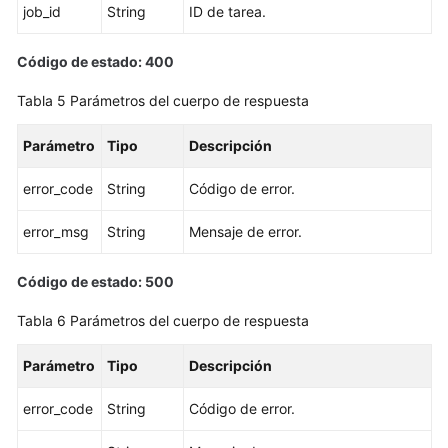
job_id
String
ID de tarea.
Eliminación
Código de estado: 400
o
cancelación
Tabla 5
Parámetros del cuerpo de respuesta
de
la
Parámetro
Tipo
Descripción
suscripción
de
error_code
String
Código de error.
una
réplica
error_msg
String
Mensaje de error.
de
lectura
Código de estado: 500
Ampliación
Tabla 6
Parámetros del cuerpo de respuesta
del
almacenamiento
Parámetro
Tipo
Descripción
de
una
error_code
String
Código de error.
instancia
de