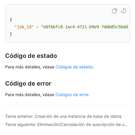
de
datos
{
Cambio
"job_id"
:
"e0fbbfc8-1ac4-4721-b9e9-7dd685c5bdd7"
de
}
las
especificaciones
de
Código de estado
instancia
de
Para más detalles, véase
Códigos de estado
.
base
de
Código de error
datos
Para más detalles, véase
Códigos de error
.
Consulta
de
grupos
Tema anterior: Creación de una instancia de base de datos
de
recursos
Tema siguiente: Eliminación/Cancelación de suscripción de una instancia de BD
dedicados