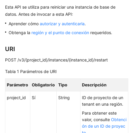
Esta API se utiliza para reiniciar una instancia de base de
Guía
del
datos. Antes de invocar a esta API:
usuario
Aprender cómo
autorizar y autenticarla
.
Obtenga la
región y el punto de conexión
requeridos.
Referencia
de
la
URI
API
POST /v3/{project_id}/instances/{instance_id}/restart
Antes
Tabla 1
Parámetros de URI
de
comenzar
Parámetro
Obligatorio
Tipo
Descripción
Descripción
project_id
Sí
String
ID de proyecto de un
de
tenant en una región.
las
Para obtener este
API
valor, consulte
Obtenci
ón de un ID de proyec
Invocaciones
to
.