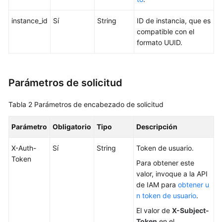
a
las
instance_id
Sí
String
ID de instancia, que es
API
compatible con el
formato UUID.
Las
API
(recomendadas)
Parámetros de solicitud
Consultas
de
Tabla 2
Parámetros de encabezado de solicitud
versión
del
Parámetro
Obligatorio
Tipo
Descripción
motor
de
X-Auth-
Sí
String
Token de usuario.
BD
Token
Para obtener este
valor, invoque a la API
Consultas
de IAM para
obtener u
de
n token de usuario
.
especificación
El valor de
X-Subject-
de
Token
en el