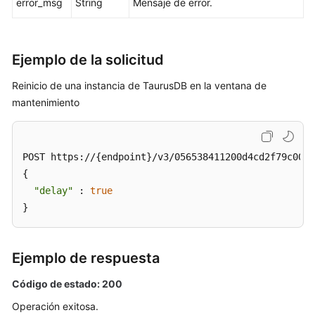
error_msg
String
Mensaje de error.
BD
anual/mensual
Ejemplo de la solicitud
Cambio
del
Reinicio de una instancia de TaurusDB en la ventana de
nombre
mantenimiento
de
una
instancia
de
POST https://{endpoint}/v3/056538411200d4cd2f79c003c
base
{

de
"delay"
 : 
true
datos
}
Restablecimiento
de
Ejemplo de respuesta
una
contraseña
Código de estado: 200
de
Operación exitosa.
base