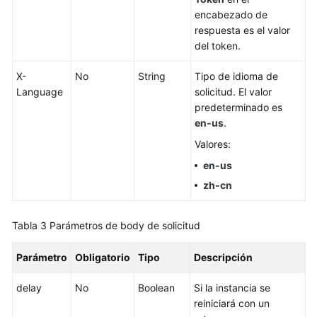
base
encabezado de
de
respuesta es el valor
datos
del token.
Gestión
X-
No
String
Tipo de idioma de
de
Language
solicitud. El valor
instancias
predeterminado es
en-us
.
Creación
de
Valores:
una
en-us
instancia
zh-cn
de
base
de
Tabla 3
Parámetros de body de solicitud
datos
Parámetro
Obligatorio
Tipo
Descripción
Reinicio
de
delay
No
Boolean
Si la instancia se
una
reiniciará con un
instancia