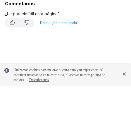
Comentarios
Consulta
¿Le pareció útil esta página?
de
recursos
Deje algún comentario
dedicados
Configuración
de
la
función
de
Utilizamos cookies para mejorar nuestro sitio y tu experiencia. Al
supervisión
continuar navegando en nuestro sitio, tú aceptas nuestra política de
por
cookies.
Descubre más
segundos
Consulta
de
la
configuración
de
© 2026, Huawei Cloud Computing Technologies Co., Ltd. y/o sus