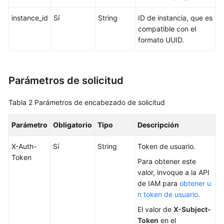
a
las
instance_id
Sí
String
ID de instancia, que es
API
compatible con el
formato UUID.
Las
API
(recomendadas)
Parámetros de solicitud
Consultas
Tabla 2
Parámetros de encabezado de solicitud
de
versión
Parámetro
del
Obligatorio
Tipo
Descripción
motor
X-Auth-
Sí
String
Token de usuario.
de
Token
BD
Para obtener este
valor, invoque a la API
Consultas
de IAM para
obtener u
de
n token de usuario
.
especificación
El valor de
X-Subject-
de
Token
en el