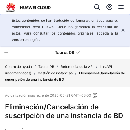
Estos contenidos se han traducido de forma automática para su
comodidad, pero Huawei Cloud no garantiza la exactitud de
estos. Para consultar los contenidos originales, acceda a la
versión en inglés.
TaurusDB
Centro de ayuda
/
TaurusDB
/
Referencia de la API
/
Las API
(recomendadas)
/
Gestión de instancias
/
Eliminación/Cancelación de
suscripción de una instancia de BD
Descripción
general
Actualización más reciente
2025-03-21 GMT+08:00
del
servicio
Eliminación/Cancelación de
suscripción de una instancia de BD
Pasos
iniciales