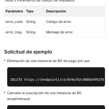
Tabla 5
Parámetros de cuerpo de respuesta
Eliminación
Parámetro
Tipo
Descripción
o
cancelación
error_code
String
Código de error.
de
la
error_msg
String
Mensaje de error.
suscripción
de
una
Solicitud de ejemplo
réplica
de
Eliminación de una instancia de BD de
pago por uso
lectura
Ampliación
DELETE https://{endpoint}/v3/054e292c9880d4992f02c
del
almacenamiento
de
Cancelar la suscripción de una instancia de BD
una
anual/mensual
instancia
de