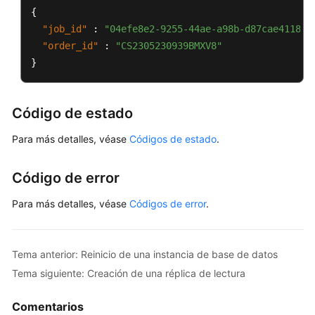
de
{
datos
"job_id"
:
"04efe8e2-9255-44ae-a98b-d87cae411890
"order_id"
:
"CS2305230939BMXV8"
Cambio
}
de
las
especificaciones
Código de estado
de
instancia
Para más detalles, véase
Códigos de estado
.
de
base
Código de error
de
datos
Para más detalles, véase
Códigos de error
.
Consulta
de
Tema anterior: Reinicio de una instancia de base de datos
grupos
de
Tema siguiente: Creación de una réplica de lectura
recursos
dedicados
Comentarios