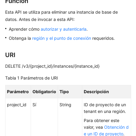
Función
Guía
Esta API se utiliza para eliminar una instancia de base de
del
datos. Antes de invocar a esta API:
usuario
Aprender cómo
autorizar y autenticarla
.
Referencia
Obtenga la
región y el punto de conexión
requeridos.
de
la
URI
API
DELETE /v3/{project_id}/instances/{instance_id}
Antes
de
Tabla 1
Parámetros de URI
comenzar
Parámetro
Obligatorio
Tipo
Descripción
Descripción
de
project_id
Sí
String
ID de proyecto de un
las
tenant en una región.
API
Para obtener este
valor, vea
Obtención d
Invocaciones
e un ID de proyecto
.