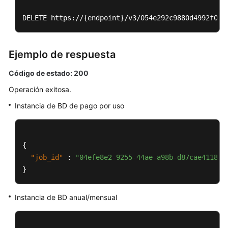
BD
DELETE https://{endpoint}/v3/054e292c9880d4992f02c
anual/mensual
Cambio
Ejemplo de respuesta
del
nombre
Código de estado: 200
de
una
Operación exitosa.
instancia
Instancia de BD de pago por uso
de
base
de
datos
{
"job_id"
:
"04efe8e2-9255-44ae-a98b-d87cae411890
Restablecimiento
}
de
una
Instancia de BD anual/mensual
contraseña
de
base