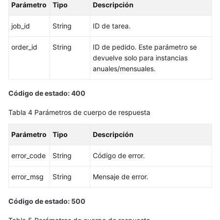
Parámetro
Tipo
Descripción
de
base
job_id
String
ID de tarea.
de
datos
order_id
String
ID de pedido. Este parámetro se
devuelve solo para instancias
Eliminación/Cancelación
anuales/mensuales.
de
suscripción
Código de estado: 400
de
una
Tabla 4
Parámetros de cuerpo de respuesta
instancia
de
Parámetro
Tipo
Descripción
BD
error_code
String
Código de error.
Creación
de
error_msg
String
Mensaje de error.
una
réplica
Código de estado: 500
de
lectura