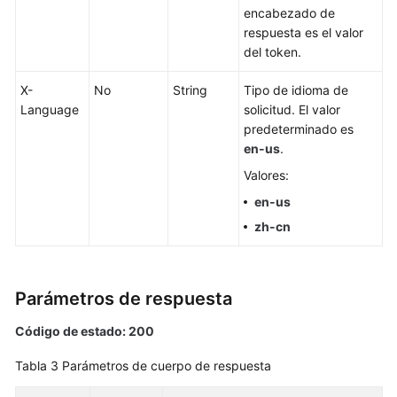
base
encabezado de
de
respuesta es el valor
datos
del token.
Gestión
X-
No
String
Tipo de idioma de
de
Language
solicitud. El valor
instancias
predeterminado es
en-us
.
Creación
Valores:
de
una
en-us
instancia
zh-cn
de
base
de
Parámetros de respuesta
datos
Código de estado: 200
Reinicio
de
Tabla 3
Parámetros de cuerpo de respuesta
una
instancia