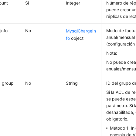
ount
Sí
Integer
Número de répl
puede crear u
réplicas de lec
info
No
Modo de factur
MysqlChargeIn
anual/mensual
fo
object
(configuración
Nota:
No puede crear
anuales/mensu
y_group
No
String
ID del grupo d
Si la ACL de re
se puede espec
parámetro. Si 
deshabilitada,
obligatorio.
Método 1: Ini
consola de V