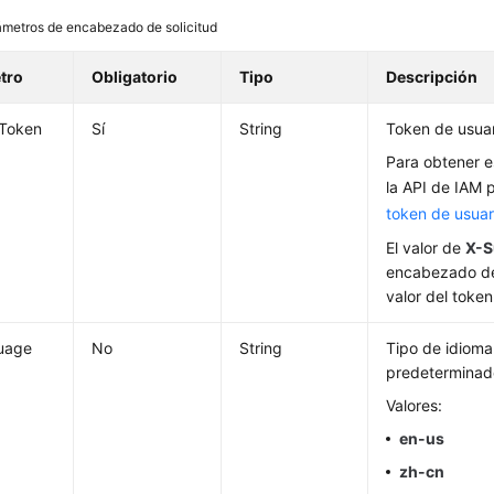
ámetros de encabezado de solicitud
tro
Obligatorio
Tipo
Descripción
-Token
Sí
String
Token de usuar
Para obtener e
la API de IAM 
token de usuar
El valor de
X-S
encabezado de
valor del token
uage
No
String
Tipo de idioma 
predetermina
Valores:
en-us
zh-cn