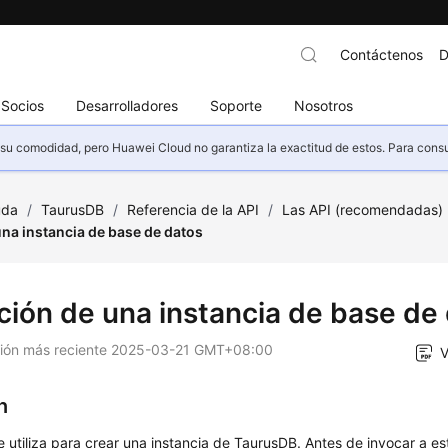
Contáctenos
D
Socios
Desarrolladores
Soporte
Nosotros
u comodidad, pero Huawei Cloud no garantiza la exactitud de estos. Para consult
uda
/
TaurusDB
/
Referencia de la API
/
Las API (recomendadas)
na instancia de base de datos
ción de una instancia de base de
ción más reciente
2025-03-21 GMT+08:00
V
n
e utiliza para crear una instancia de TaurusDB. Antes de invocar a es