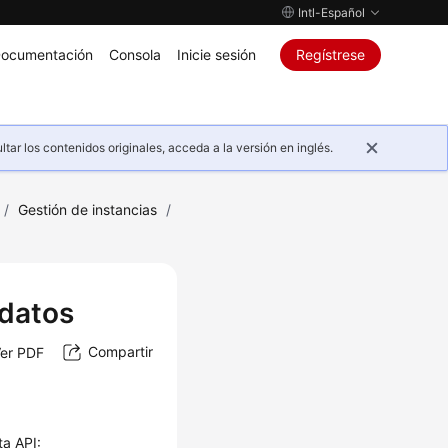
Intl-Español
ocumentación
Consola
Inicie sesión
Regístrese
ar los contenidos originales, acceda a la versión en inglés.
/
Gestión de instancias
/
 datos
Compartir
er PDF
ta API: