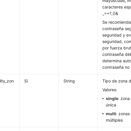
mayúsculas, mi
caracteres es
_=+?,()&
Se recomienda
contraseña seg
seguridad y ev
seguridad, com
por fuerza brut
contraseña débi
determina aut
contraseña no 
lity_zon
Sí
String
Tipo de zona d
e
Valores:
single
: zona
única
multi
: zonas
múltiples