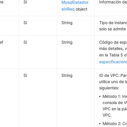
re
Sí
Información de
MysqlDatastor
eInReq
object
Sí
String
Tipo de instan
solo se admite 
ef
Sí
String
Código de espe
más detalles, 
en la Tabla 5 
especificacion
Sí
String
ID de VPC. Par
utilice uno de
siguientes:
Método 1: Ini
consola de V
VPC en la pá
VPC.
Método 2: Co