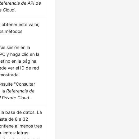
Referencia de API de
te Cloud
.
 obtener este valor,
 los métodos
cie sesión en la
PC y haga clic en la
stino en la página
ede ver el ID de red
 mostrada.
nsulte "Consultar
 la
Referencia de
l Private Cloud
.
la base de datos. La
sta de 8 a 32
ontiene al menos tres
uientes: letras