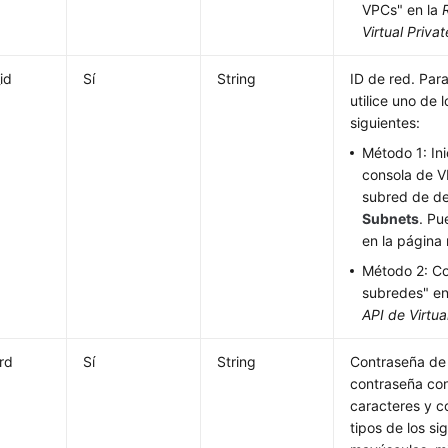
VPCs" en la
Virtual Priva
id
Sí
String
ID de red. Para
utilice uno de
siguientes:
Método 1: Ini
consola de V
subred de de
Subnets
. Pu
en la página
Método 2: Co
subredes" en
API de Virtua
rd
Sí
String
Contraseña de 
contraseña con
caracteres y c
tipos de los sig