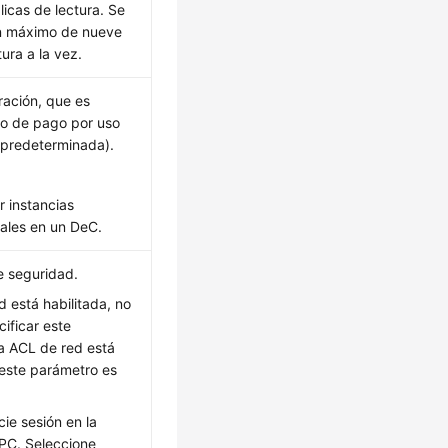
icas de lectura. Se
n máximo de nueve
tura a la vez.
ación, que es
 o de pago por uso
 predeterminada).
 instancias
ales en un DeC.
e seguridad.
d está habilitada, no
ificar este
la ACL de red está
 este parámetro es
cie sesión en la
PC. Seleccione