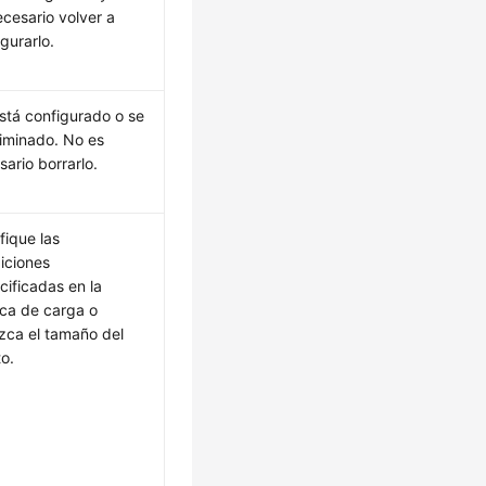
ecesario volver a
gurarlo.
stá configurado o se
liminado. No es
sario borrarlo.
fique las
iciones
cificadas en la
tica de carga o
zca el tamaño del
to.