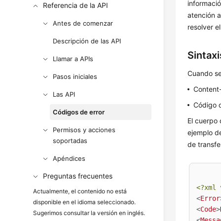
informació
Referencia de la API
atención a
Antes de comenzar
resolver e
Descripción de las API
Sintax
Llamar a APIs
Cuando se
Pasos iniciales
Content-
Las API
Código 
Códigos de error
El cuerpo 
Permisos y acciones
ejemplo d
soportadas
de transfe
Apéndices
Preguntas frecuentes
<?xml 
Actualmente, el contenido no está
<
Error
disponible en el idioma seleccionado.
<
Code
>
Sugerimos consultar la versión en inglés.
<
Messa