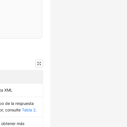
sta XML
po de la respuesta
or, consulte
Tabla 2
.
ra obtener más