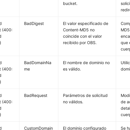
bucket.
solic
redi
d
BadDigest
El valor especificado de
Comp
 (400:
Content-MD5 no
MD5 
d
coincide con el valor
enca
)
recibido por OBS.
que 
cuer
d
BadDomainNa
El nombre de dominio no
Util
 (400:
me
es válido.
domi
d
)
d
BadRequest
Parámetros de solicitud
Modi
 (400:
no válidos.
de a
d
detal
)
cuer
d
CustomDomain
El dominio configurado
Se h