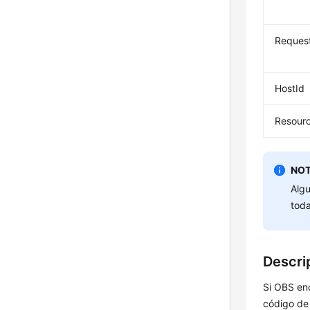
Reques
HostId
Resour
NOT
Algu
toda
Descri
Si OBS enc
código de 