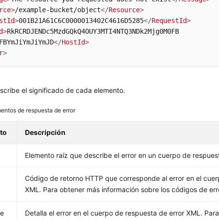
rce
>
/example-bucket/object
</
Resource
>
stId
>
001B21A61C6C0000013402C4616D5285
</
RequestId
>
d
>
RkRCRDJENDc5MzdGQkQ4OUY3MTI4NTQ3NDk2Mjg0M0FB 

FBYmJiYmJiYmJD
</
HostId
>
r
>
cribe el significado de cada elemento.
entos de respuesta de error
to
Descripción
Elemento raíz que describe el error en un cuerpo de respue
Código de retorno HTTP que corresponde al error en el cuer
XML. Para obtener más información sobre los códigos de err
e
Detalla el error en el cuerpo de respuesta de error XML. Pa