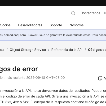
Contáctenos
D
Socios
Desarrolladores
Soporte
Nosotros
u comodidad, pero Huawei Cloud no garantiza la exactitud de estos. Para consult
uda
/
Object Storage Service
/
Referencia de la API
/
Códigos de
gos de error
ción más reciente
2024-09-18 GMT+08:00
V
na invocación a la API, no se devuelven datos de resultados. Puede loc
n el código de error de cada API. Si falla una invocación a la API, se
TTP 3
xx
, 4
xx
o 5
xx
. El cuerpo de la respuesta contiene el código de e