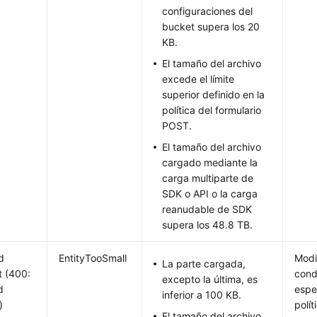
configuraciones del
bucket supera los 20
KB.
El tamaño del archivo
excede el límite
superior definido en la
política del formulario
POST.
El tamaño del archivo
cargado mediante la
carga multiparte de
SDK o API o la carga
reanudable de SDK
supera los 48.8 TB.
d
EntityTooSmall
Modi
La parte cargada,
 (400:
cond
excepto la última, es
d
espe
inferior a 100 KB.
)
polí
El tamaño del archivo