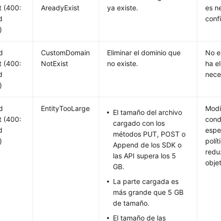
 (400:
AreadyExist
ya existe.
es n
d
confi
)
d
CustomDomain
Eliminar el dominio que
No e
 (400:
NotExist
no existe.
ha e
d
nece
)
d
EntityTooLarge
Modi
El tamaño del archivo
 (400:
cond
cargado con los
d
espe
métodos PUT, POST o
)
polí
Append de los SDK o
redu
las API supera los 5
obje
GB.
La parte cargada es
más grande que 5 GB
de tamaño.
El tamaño de las