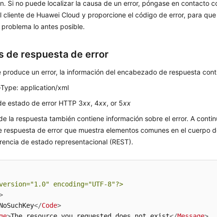
n. Si no puede localizar la causa de un error, póngase en contacto co
l cliente de Huawei Cloud y proporcione el código de error, para q
l problema lo antes posible.
is de respuesta de error
 produce un error, la información del encabezado de respuesta cont
Type: application/xml
de estado de error HTTP 3
xx
, 4
xx
, or 5
xx
de la respuesta también contiene información sobre el error. A conti
e respuesta de error que muestra elementos comunes en el cuerpo d
rencia de estado representacional (REST).
version=
"1.0"
 encoding=
"UTF-8"
?>
>
NoSuchKey
</
Code
>
ge
>
The resource you requested does not exist
</
Message
>