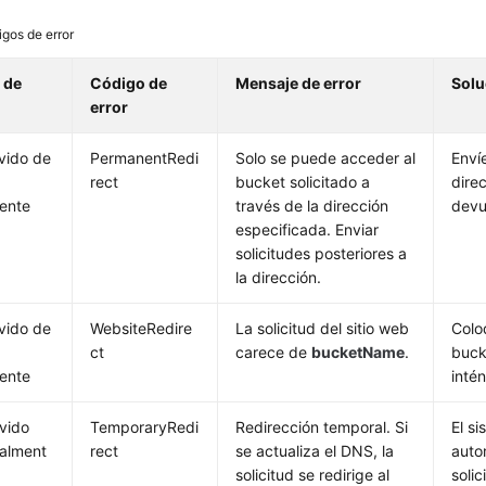
gos de error
 de
Código de
Mensaje de error
Solu
error
vido de
PermanentRedi
Solo se puede acceder al
Envíe
rect
bucket solicitado a
dire
ente
través de la dirección
devu
especificada. Enviar
solicitudes posteriores a
la dirección.
vido de
WebsiteRedire
La solicitud del sitio web
Colo
ct
carece de
bucketName
.
bucke
ente
inté
vido
TemporaryRedi
Redirección temporal. Si
El si
alment
rect
se actualiza el DNS, la
auto
solicitud se redirige al
solic