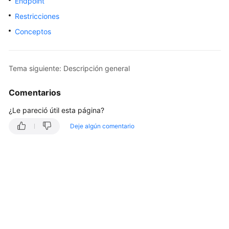
Endpoint
Guía
Restricciones
del
Conceptos
usuario
Referencia
Tema siguiente: Descripción general
de
la
Comentarios
API
¿Le pareció útil esta página?
Antes
Deje algún comentario
de
comenzar
Descripción
general
Invocación
de
la