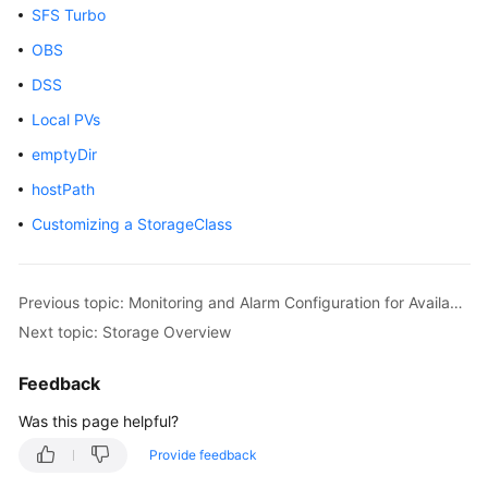
SFS Turbo
Overview
OBS
Billing
DSS
Local PVs
Kubernetes
Basics
emptyDir
hostPath
Getting
Started
Customizing a StorageClass
User
Guide
Previous topic: Monitoring and Alarm Configuration for Available IP Addresses of Subnets Associated with Clusters
Next topic: Storage Overview
Best
Practices
Feedback
API
Was this page helpful?
Reference
Provide feedback