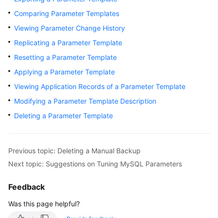
Comparing Parameter Templates
Kernels
Viewing Parameter Change History
Replicating a Parameter Template
User
Guide
Resetting a Parameter Template
Applying a Parameter Template
Best
Viewing Application Records of a Parameter Template
Practices
Modifying a Parameter Template Description
Performance
Deleting a Parameter Template
White
Paper
Previous topic: Deleting a Manual Backup
API
Next topic: Suggestions on Tuning MySQL Parameters
Reference
Feedback
SDK
Reference
Was this page helpful?