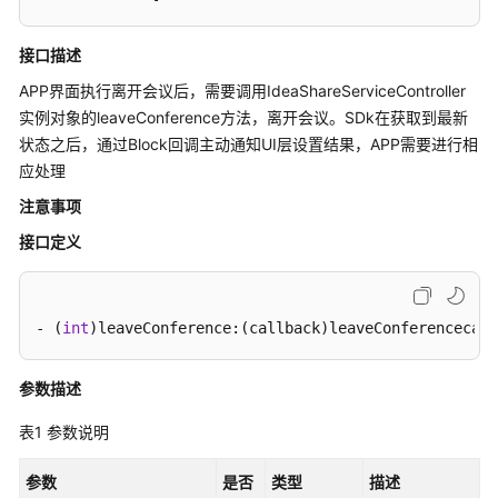
考
接口描述
SDK
参
APP界面执行离开会议后，需要调用IdeaShareServiceController
考
实例对象的leaveConference方法，离开会议。SDk在获取到最新
状态之后，通过Block回调主动通知UI层设置结果，APP需要进行相
IdeaShare
应处理
注意事项
SDK
下
接口定义
载
Android
- (
int
)leaveConference:(callback)leaveConferencecall
SDK
参数描述
IOS
SDK
表1
参数说明
MAC
参数
是否
类型
描述
SDK