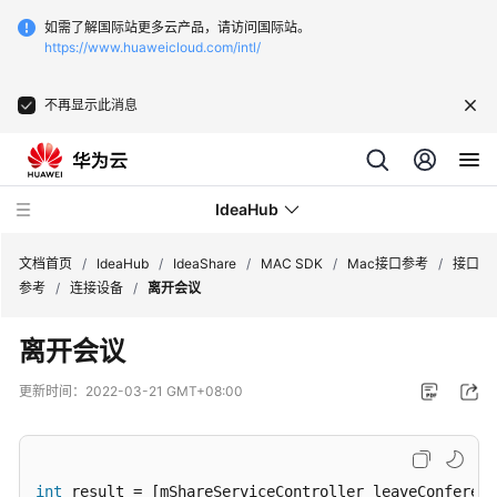
如需了解国际站更多云产品，请访问国际站。
https://www.huaweicloud.com/intl/
不再显示此消息
IdeaHub
文档首页
/
IdeaHub
/
IdeaShare
/
MAC SDK
/
Mac接口参考
/
接口
参考
/
连接设备
/
离开会议
产
离开会议
品
介
更新时间：
2022-03-21 GMT+08:00
绍
API
参
int
 result = [mShareServiceController leaveConferenc