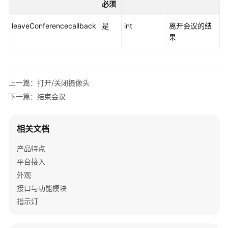
必须
概
leaveConferencecallback
是
int
离开会议的结
述
果
变
更
记
上一篇：打开/关闭摄像头
录
下一篇：结束会议
快
速
相关文档
入
门
产品特点
平台接入
典
外观
型
接口与功能模块
场
指示灯
景
常