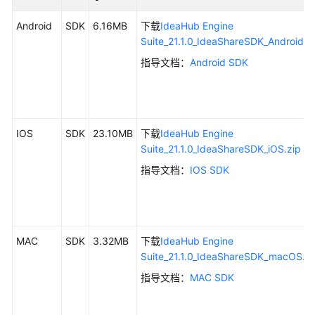
考
Android
SDK
6.16MB
下载
IdeaHub Engine
SDK
Suite_21.1.0_IdeaShareSDK_Android.z
参
指导文档：
Android SDK
考
IdeaShare
IOS
SDK
23.10MB
下载
IdeaHub Engine
SDK
Suite_21.1.0_IdeaShareSDK_iOS.zip
下
载
指导文档：
IOS SDK
Android
SDK
MAC
SDK
3.32MB
下载
IdeaHub Engine
IOS
Suite_21.1.0_IdeaShareSDK_macOS.zi
SDK
指导文档：
MAC SDK
MAC
SDK