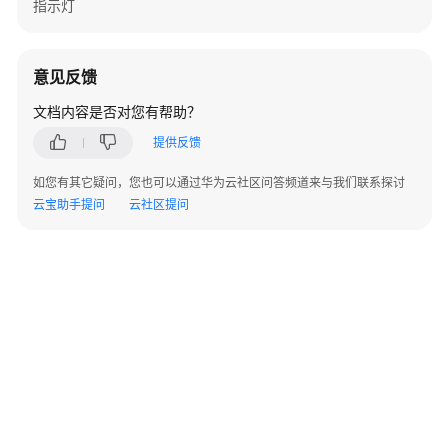
指示灯
定
制
意见反馈
文
档
文档内容是否对您有帮助？
下
提供反馈
载
如您有其它疑问，您也可以通过华为云社区问答频道来与我们联系探讨
云宝助手提问
云社区提问
通
用
参
考
产
品
术
语
责