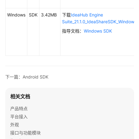
Windows
Windows
SDK
3.42MB
下载
IdeaHub Engine
SDK
Suite_21.1.0_IdeaShareSDK_Windows.
指导文档：
Windows SDK
个
人
数
据
处
理
说
下一篇：Android SDK
明
Demo
相关文档
产品特点
IdeaManager
平台接入
企
外观
业
接口与功能模块
微