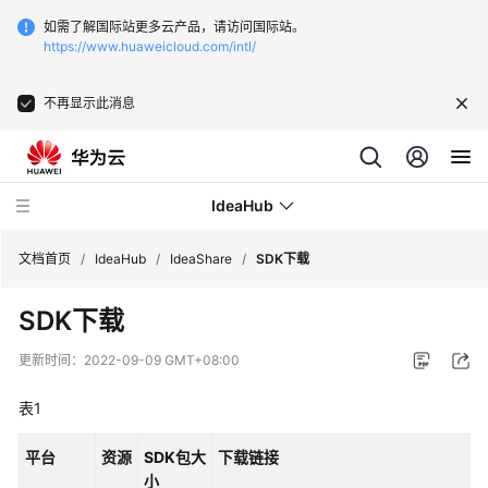
如需了解国际站更多云产品，请访问国际站。
https://www.huaweicloud.com/intl/
不再显示此消息
IdeaHub
文档首页
/
IdeaHub
/
IdeaShare
/
SDK下载
SDK下载
产
品
更新时间：
2022-09-09 GMT+08:00
介
绍
表1
API
平台
资源
SDK包大
下载链接
参
小