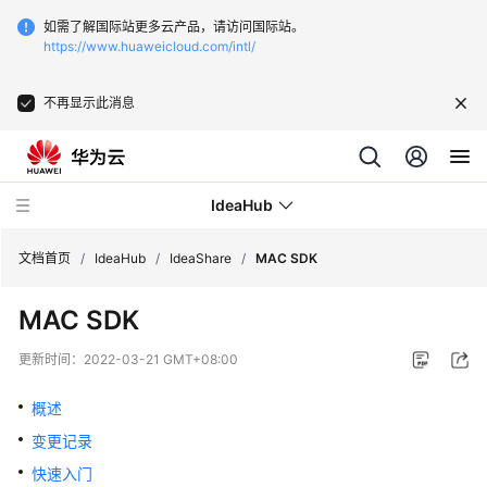
如需了解国际站更多云产品，请访问国际站。
https://www.huaweicloud.com/intl/
不再显示此消息
IdeaHub
文档首页
/
IdeaHub
/
IdeaShare
/
MAC SDK
MAC SDK
产
品
更新时间：
2022-03-21 GMT+08:00
介
绍
概述
变更记录
API
参
快速入门