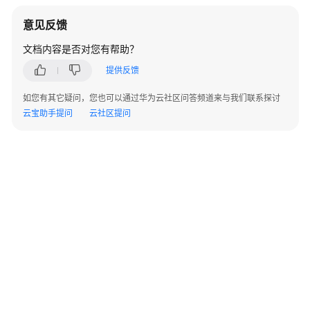
意见反馈
概
述
文档内容是否对您有帮助？
提供反馈
变
更
如您有其它疑问，您也可以通过华为云社区问答频道来与我们联系探讨
记
云宝助手提问
云社区提问
录
快
速
入
门
典
型
场
景
常