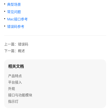
考
典型场景
常见问题
SDK
参
Mac接口参考
考
错误码参考
IdeaShare
上一篇：错误码
SDK
下一篇：概述
下
载
相关文档
Android
SDK
产品特点
平台接入
IOS
外观
SDK
接口与功能模块
指示灯
MAC
SDK