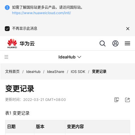
如需了解国际站更多云产品，请访问国际站。
https://www.huaweicloud.com/intl/
不再显示此消息
IdeaHub
文档首页
/
IdeaHub
/
IdeaShare
/
IOS SDK
/
变更记录
变更记录
产
品
更新时间：
2022-03-21 GMT+08:00
介
绍
表1
变更记录
API
日期
版本
变更内容
参