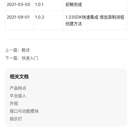
考
2021-03-05
1.0.1
初稿完成
SDK
2021-09-01
1.0.2
1.33SDK快速集成 增加录制进程
参
创建方法
考
IdeaShare
上一篇：概述
SDK
下一篇：快速入门
下
载
相关文档
Android
产品特点
SDK
平台接入
IOS
外观
SDK
接口与功能模块
指示灯
概
述