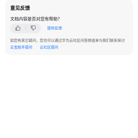
意见反馈
变
更
文档内容是否对您有帮助？
记
提供反馈
录
如您有其它疑问，您也可以通过华为云社区问答频道来与我们联系探讨
快
云宝助手提问
云社区提问
速
入
门
典
型
场
景
常
见
问
题