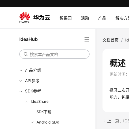
智果园
活动
产品
解决方
IdeaHub
文档首页
/
I
概述
产品介绍
更新时间
API参考
投屏二次开
SDK参考
能力，包
IdeaShare
SDK下载
上一篇：IOS
Android SDK