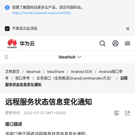
如需了解国际站更多云产品，请访问国际站。
https://www.huaweicloud.com/intl/
不再显示此消息
IdeaHub
文档首页
/
IdeaHub
/
IdeaShare
/
Android SDK
/
Android接口参
考
/
接口参考
/
业务接口（全局推送IShareEventHandler方法）
/
远程
服务状态信息变化通知
产
品
远程服务状态信息变化通知
介
绍
更新时间：
2022-03-21 GMT+08:00
接口描述
API
参
该接口用于接收远程服务状态信息变化通知。