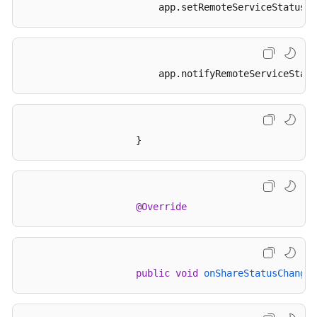
方
                        app
.setRemoteServiceStatus
(r
法）
远
程
                        app
.notifyRemoteServiceStatu
服
务
状
态
                    }
信
息
变
化
@Override
通
知
共
public
void
onShareStatusChanged
享
状
态