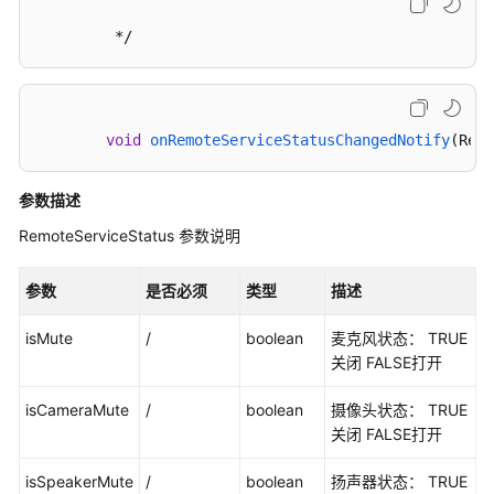
记
         */
录
快
速
入
void
onRemoteServiceStatusChangedNotify
(Remo
门
参数描述
典
RemoteServiceStatus 参数说明
型
场
景
参数
是否必须
类型
描述
常
isMute
/
boolean
麦克风状态： TRUE
见
关闭 FALSE打开
问
isCameraMute
题
/
boolean
摄像头状态： TRUE
关闭 FALSE打开
Android
isSpeakerMute
/
boolean
扬声器状态： TRUE
接