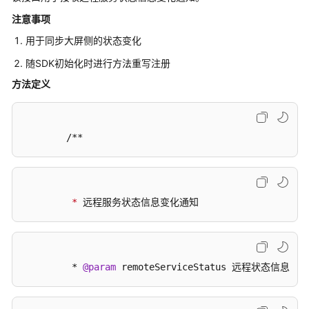
考
注意事项
SDK
用于同步大屏侧的状态变化
参
随SDK初始化时进行方法重写注册
考
方法定义
IdeaShare
SDK
        /**
下
载
Android
         *
 远程服务状态信息变化通知
SDK
概
述
         * 
@param
 remoteServiceStatus 远程状态信息
变
更