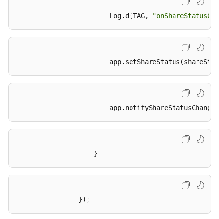
变
化
                        Log.d(TAG, 
"onShareStatusCha
通
知
说
                        app
.setShareStatus
(shareStat
明
错
误
                        app
.notifyShareStatusChanged
码
参
考
                    }
IOS
SDK
MAC
                });
SDK