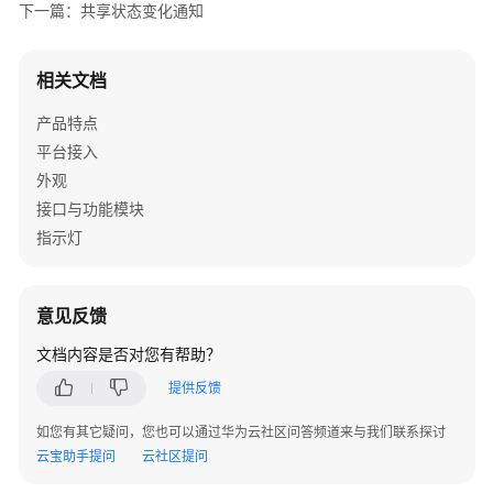
制
下一篇：共享状态变化通知
文
相关文档
档
下
产品特点
载
平台接入
外观
通
接口与功能模块
用
指示灯
参
考
意见反馈
产
品
文档内容是否对您有帮助？
术
提供反馈
语
如您有其它疑问，您也可以通过华为云社区问答频道来与我们联系探讨
责
云宝助手提问
云社区提问
任