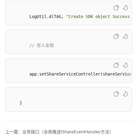
Windows
SDK
        LogUtil.d(TAG, 
"Create SDK object Success !!
个
人
数
据
// 存入全局
处
理
说
明
        app
.setShareServiceController
(shareServiceCo
Demo
IdeaManager
    }
企
业
微
上一篇：业务接口（全局推送IShareEventHandler方法）
定