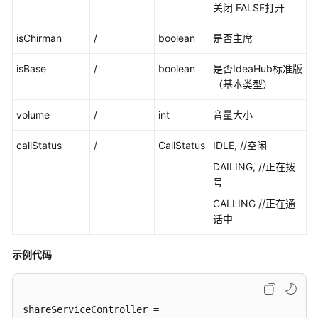
关闭 FALSE打开
口
参
isChirman
/
boolean
是否主席
考
isBase
/
boolean
是否IdeaHub标准版
概
（基本类型）
述
volume
/
int
音量大小
变
更
callStatus
/
CallStatus
IDLE, //空闲
记
DAILING, //正在拨
录
号
接
CALLING //正在通
口
话中
参
考
示例代码
基
础
shareServiceController =
配