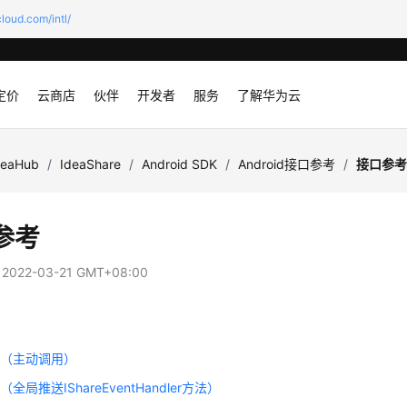
loud.com/intl/
定价
云商店
伙伴
开发者
服务
了解华为云
deaHub
/
IdeaShare
/
Android SDK
/
Android接口参考
/
接口参
参考
：
2022-03-21 GMT+08:00
置
口（主动调用）
全局推送IShareEventHandler方法）