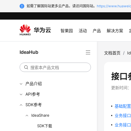
如需了解国际站更多云产品，请访问国际站。
https://www.huaweic
智果园
活动
产品
解决方案
IdeaHub
文档首页
/
I
接口
产品介绍
更新时间
API参考
SDK参考
基础配
IdeaShare
业务接
业务接口（
SDK下载