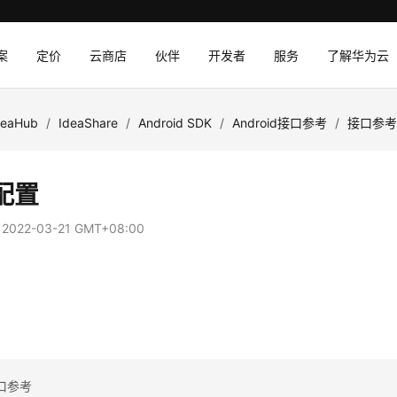
案
定价
云商店
伙伴
开发者
服务
了解华为云
deaHub
/
IdeaShare
/
Android SDK
/
Android接口参考
/
接口参
配置
：
2022-03-21 GMT+08:00
置
口参考