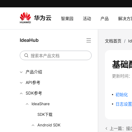
智果园
活动
产品
解决方
IdeaHub
文档首页
/
I
基础
产品介绍
更新时间
API参考
SDK参考
初始化
IdeaShare
日志设
SDK下载
Android SDK
上一篇：接