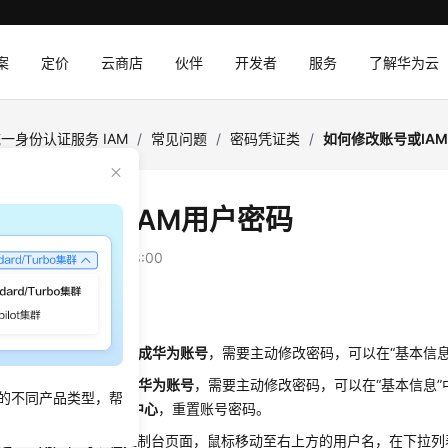
案
定价
云商店
伙伴
开发者
服务
了解华为云
一身份认证服务 IAM
/
常见问题
/
密码凭证类
/
如何修改账号或IA
修改账号或IAM用户密码
：
2025-01-10 GMT+08:00
改密码
的
华为云账号暂未升级成华为账号
，需要主动修改密码，可以在“基本信
的
华为云账号已升级成华为账号
，需要主动修改密码，可以在“基本信息”
的不同产品类型，帮
站>账号与安全>安全中心
，重置账号密码。
是
IAM用户
，可以在控制台页面，鼠标移动至右上方的用户名，在下拉列表