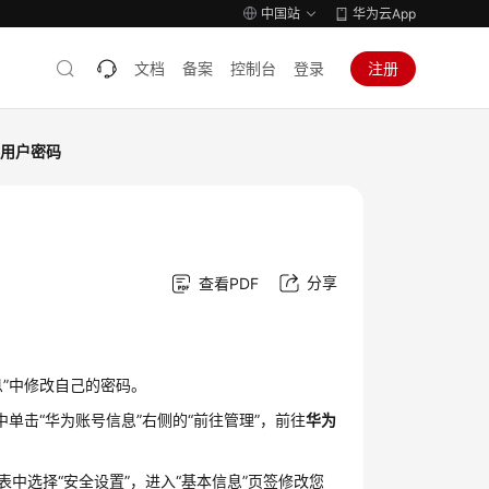
中国站
华为云App
文档
备案
控制台
登录
注册
M用户密码
分享
查看PDF
息”中修改自己的密码。
中单击“华为账号信息”右侧的“前往管理”，前往
华为
中选择“安全设置”，进入“基本信息”页签修改您