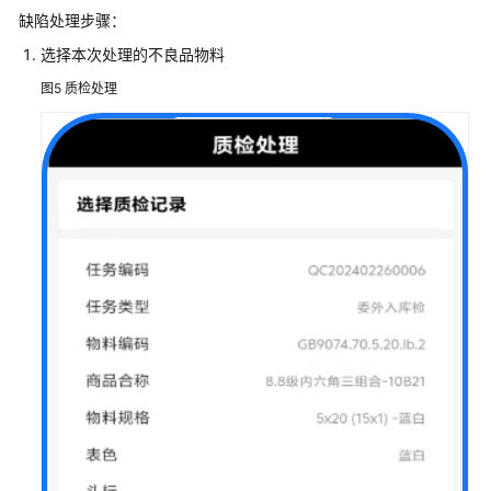
解
缺陷处理步骤：
决
方
选择本次处理的不良品物料
案
图5
质检处理
赛
瀚
德
工
业
云
生
产
协
同
解
决
方
案
中