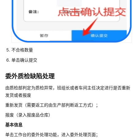
天
软
件
3D+IM
智
能
制
不合格数量
造
解
单击确认提交
决
方
委外质检缺陷处理
案
实
由质检部判定为质检异常，班组长或者车间主任决定进行是否重新
践
发货或者报废
重新发货（需要返工的由生产部判断返工方式）；
金
蝶
报废（录入报废品仓库）
云
基本信息
星
单击工作台的委外处理功能，进入委外处理页面；
空