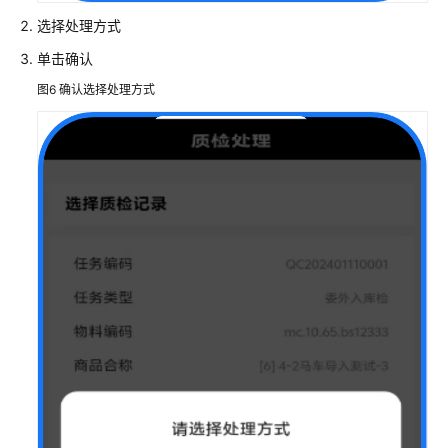
拓
选择处理方式
MOMpro
企
单击确认
业
图6
确认选择处理方式
智
造
运
营
管
理
解
决
方
案
链
宇
技
术
制