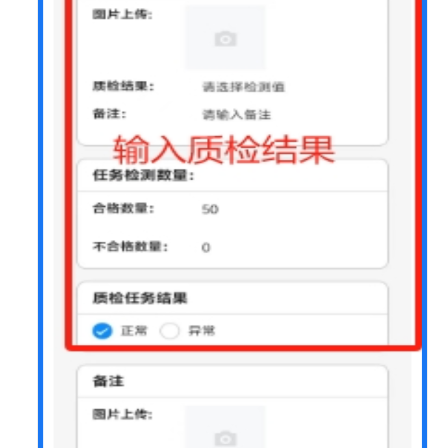
践
万
腾
科
技
制
造
运
营
管
理
MOM
解
决
方
案
实
践
华