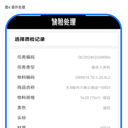
机
图4
委外处理
械
装
备
数
字
化
解
决
方
案
实
践
黑
湖
智
造
云
端