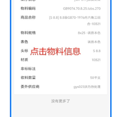
发
制
造
一
体
化
解
决
方
案
用
友
装
备
制
造
企
业
数