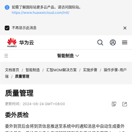
如需了解国际站更多云产品，请访问国际站。
https://www.huaweicloud.com/intl/
不再显示此消息
智能制造
文档首页
/
智能制造
/
汇智MOM解决方案
/
实施步骤
/
操作步骤-用户
端
/
质量管理
华
质量管理
为
云
更新时间：
2024-06-24 GMT+08:00
芯
委外质检
片
EDA
委外到货后会将到货信息推送至系统中的通知消息中自动生成委外
云