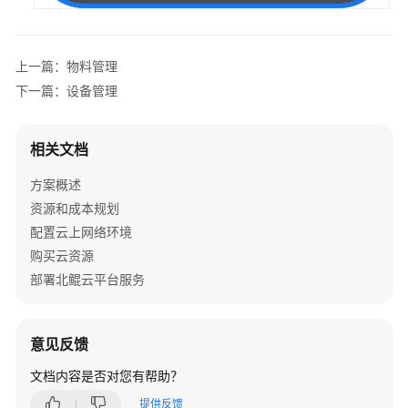
云
解
决
方
上一篇：物料管理
案
下一篇：设备管理
华
为
相关文档
云
区
方案概述
域
资源和成本规划
工
配置云上网络环境
业
购买云资源
互
部署北鲲云平台服务
联
网
公
意见反馈
共
技
文档内容是否对您有帮助？
术
服
提供反馈