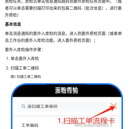
质检任务，质检员单击信息通知跳转到委外质检任务页面中。（或
服
者可以单击需要扫描打印出来的包装二维码（批次信息），进行委
务
解
外质检）
决
基本信息
方
单击消息通知的委外入库检的消息，进入到委外质检页面（或者单
案
击工作台的委外入库检功能，进入委外质检页面）；
映
委外入库检操作步骤：
云
单击委外入库检
科
技
扫描工单二维码
车
图1
扫描工单二维码
联
网
数
据
基
础
设
施