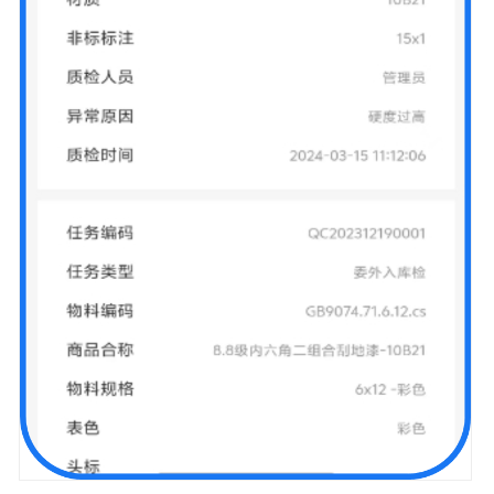
制
造
协
同
平
台
解
决
方
案
依
柯
力
新
能
源
汽
车
MOM