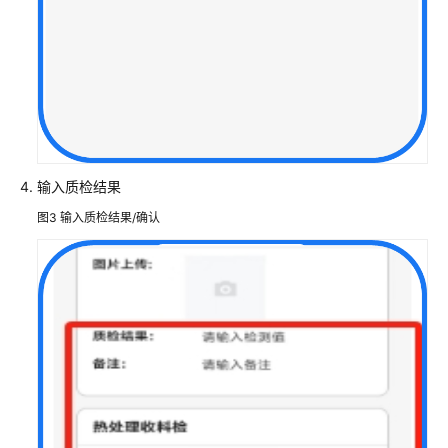
字
化
解
决
方
案
亿
信
输入质检结果
华
图3
输入质检结果/确认
辰
数
据
中
台
解
决
方
案
实