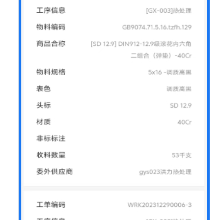
解
决
方
案
美
云
智
数
产
品
企
划
数
字
化
解
决
方
案