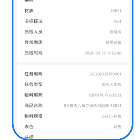
国
汽
研
凯
瑞
机
器
人
数
字
孪
生
解
决
方
案
华
磊
迅