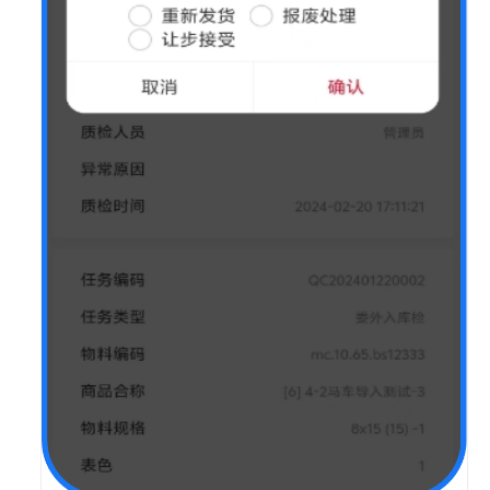
造
业
数
字
化
订
单
管
理
解
决
方
案
万
物
智
联
智
造