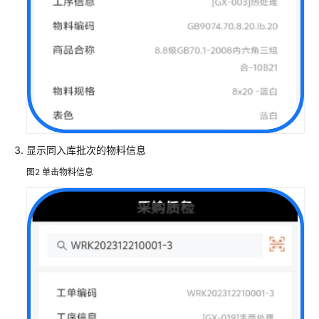
天
心
天
思
数
字
化
工
厂
显示同入库批次的物料信息
解
决
图2
单击物料信息
方
案
数
码
大
方
CAXA
研