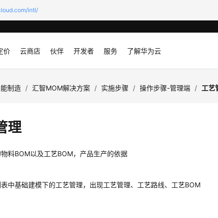
loud.com/intl/
定价
云商店
伙伴
开发者
服务
了解华为云
智能制造
/
汇智MOM解决方案
/
实施步骤
/
操作步骤-管理端
/
工艺
管理
物料BOM以及工艺BOM，产品生产的依据
列表中基础建模下的工艺管理，出现工艺管理、工艺路线、工艺BOM
理
线