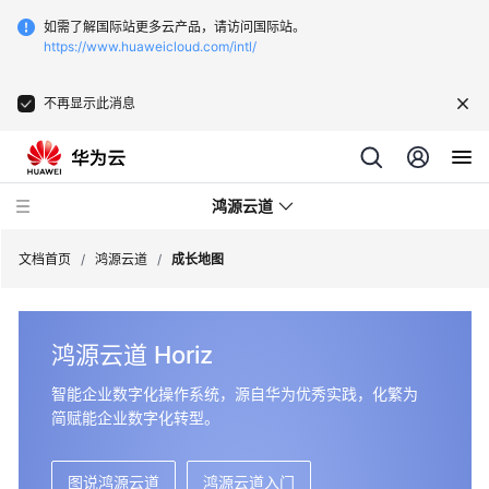
如需了解国际站更多云产品，请访问国际站。
https://www.huaweicloud.com/intl/
不再显示此消息
鸿源云道
文档首页
/
鸿源云道
/
成长地图
产
鸿源云道 Horiz
品
介
智能企业数字化操作系统，源自华为优秀实践，化繁为
绍
简赋能企业数字化转型。
用
户
图说鸿源云道
鸿源云道入门