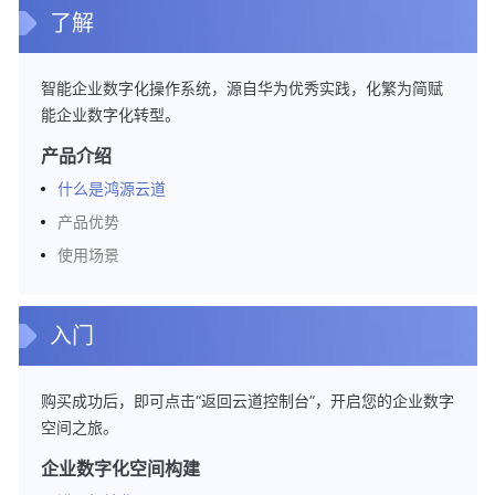
任
了解
共
担
智能企业数字化操作系统，源自华为优秀实践，化繁为简赋
云
能企业数字化转型。
服
务
产品介绍
等
什么是鸿源云道
级
产品优势
协
议
使用场景
（SLA）
白
入门
皮
书
资
购买成功后，即可点击“返回云道控制台”，开启您的企业数字
源
空间之旅。
企业数字化空间构建
支