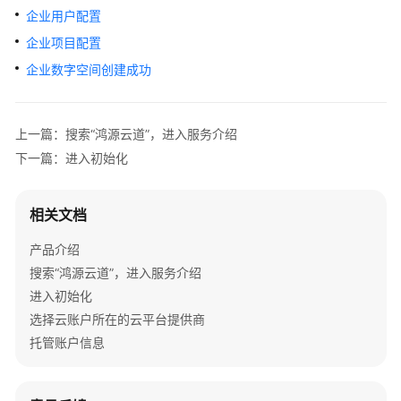
指
企业用户配置
南
企业项目配置
企业数字空间创建成功
订
购
“鸿
源
上一篇：搜索“鸿源云道”，进入服务介绍
云
下一篇：进入初始化
道”
开
相关文档
启
企
产品介绍
业
搜索“鸿源云道”，进入服务介绍
数
进入初始化
字
选择云账户所在的云平台提供商
空
托管账户信息
间
初
始