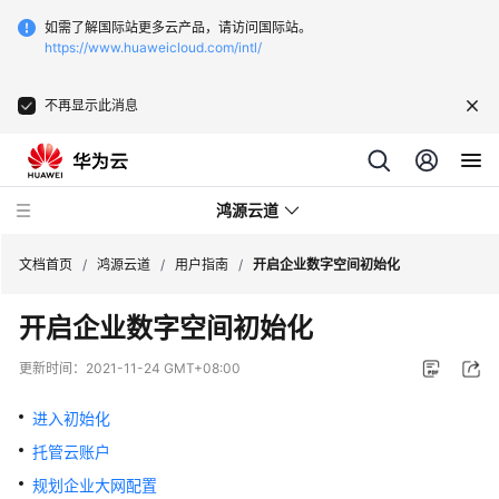
如需了解国际站更多云产品，请访问国际站。
https://www.huaweicloud.com/intl/
不再显示此消息
鸿源云道
文档首页
/
鸿源云道
/
用户指南
/
开启企业数字空间初始化
开启企业数字空间初始化
产
品
更新时间：
2021-11-24 GMT+08:00
介
绍
进入初始化
托管云账户
用
户
规划企业大网配置