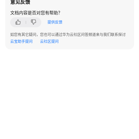
意见反馈
化
文档内容是否对您有帮助？
进
提供反馈
入
初
如您有其它疑问，您也可以通过华为云社区问答频道来与我们联系探讨
始
云宝助手提问
云社区提问
化
托
管
云
账
户
规
划
企
业
大
网
©2026 Huaweicloud.com 版权所有
黔ICP备20004760号-14
苏B2-20130048号
A2.B1.B2-20070312