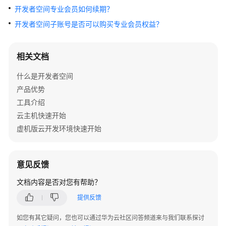
问
开发者空间专业会员如何续期？
题
开发者空间子账号是否可以购买专业会员权益？
高
频
相关文档
常
见
什么是开发者空间
问
产品优势
题
工具介绍
云主机快速开始
开
虚机版云开发环境快速开始
发
环
境
常
意见反馈
见
文档内容是否对您有帮助？
问
题
提供反馈
如您有其它疑问，您也可以通过华为云社区问答频道来与我们联系探讨
云