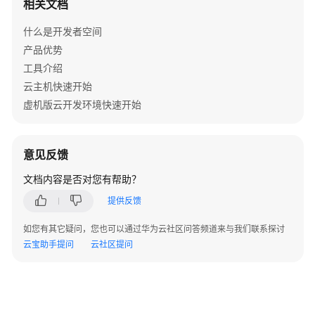
相关文档
问
题
什么是开发者空间
产品优势
高
工具介绍
频
常
云主机快速开始
见
虚机版云开发环境快速开始
问
题
意见反馈
开
文档内容是否对您有帮助？
发
环
提供反馈
境
常
如您有其它疑问，您也可以通过华为云社区问答频道来与我们联系探讨
见
云宝助手提问
云社区提问
问
题
云