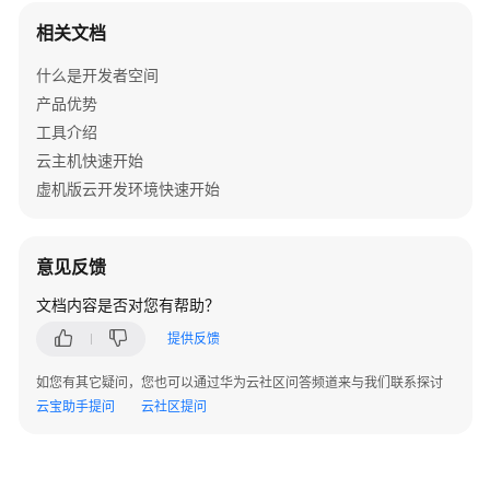
问
相关文档
题
什么是开发者空间
高
产品优势
频
工具介绍
常
见
云主机快速开始
问
虚机版云开发环境快速开始
题
开
意见反馈
发
环
文档内容是否对您有帮助？
境
提供反馈
常
见
如您有其它疑问，您也可以通过华为云社区问答频道来与我们联系探讨
问
云宝助手提问
云社区提问
题
云