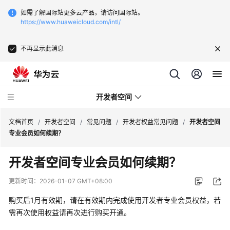
如需了解国际站更多云产品，请访问国际站。
https://www.huaweicloud.com/intl/
不再显示此消息
开发者空间
文档首页
/
开发者空间
/
常见问题
/
开发者权益常见问题
/
开发者空间
专业会员如何续期？
开
开发者空间专业会员如何续期？
发
指
更新时间：
2026-01-07 GMT+08:00
南
购买后
1
月有效期，请在有效期内完成使用开发者专业会员权益，若
常
需再次使用权益请再次进行购买开通。
见