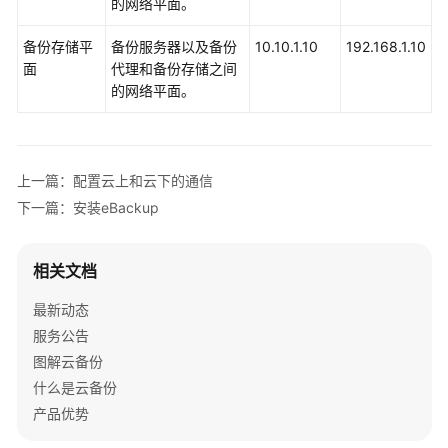
的网络平面。
下
备份存储平
备份服务器以及备份
10.10.1.10
192.168.1.10
载
面
代理和备份存储之间
eBackup
的网络平面。
镜
像
模
板
上一篇：配置云上和云下的通信
下一篇：安装eBackup
配
置
云
相关文档
上
和
最新动态
云
服务公告
下
图解云备份
的
什么是云备份
通
信
产品优势