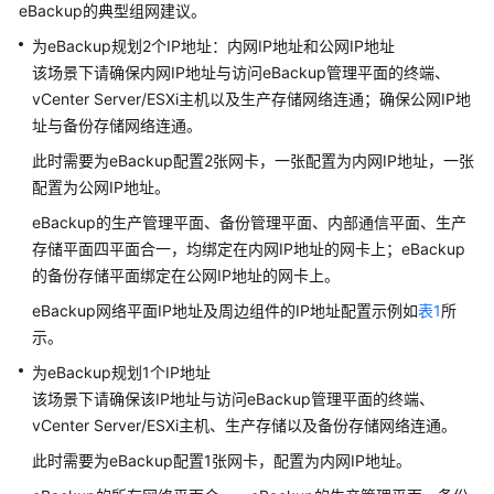
介
eBackup的典型组网建议。
绍
为eBackup规划2个IP地址：内网IP地址和公网IP地址
该场景下请确保内网IP地址与访问eBackup管理平面的终端、
计
vCenter Server/ESXi主机以及生产存储网络连通；确保公网IP地
费
说
址与备份存储网络连通。
明
此时需要为eBackup配置2张网卡，一张配置为内网IP地址，一张
配置为公网IP地址。
快
eBackup的生产管理平面、备份管理平面、内部通信平面、生产
速
入
存储平面四平面合一，均绑定在内网IP地址的网卡上；eBackup
门
的备份存储平面绑定在公网IP地址的网卡上。
eBackup网络平面IP地址及周边组件的IP地址配置示例如
表1
所
用
示。
户
指
为eBackup规划1个IP地址
南
该场景下请确保该IP地址与访问eBackup管理平面的终端、
vCenter Server/ESXi主机、生产存储以及备份存储网络连通。
混
此时需要为eBackup配置1张网卡，配置为内网IP地址。
合