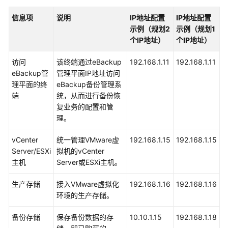
应
信息项
说明
IP地址配置
IP地址配置
用
示例（规划2
示例（规划1
场
个IP地址）
个IP地址）
景
访问
该终端通过eBackup
192.168.1.11
192.168.1.11
混
eBackup管
管理平面IP地址访问
合
理平面的终
eBackup备份管理系
云
端
统，从而进行备份恢
备
复业务的配置和管
份
理。
约
束
vCenter
统一管理VMware虚
192.168.1.15
192.168.1.15
与
Server/ESXi
拟机的vCenter
限
主机
Server或ESXi主机。
制
生产存储
接入VMware虚拟化
192.168.1.16
192.168.1.16
混
环境的生产存储。
合
云
备份存储
保存备份数据的存
10.10.1.15
192.168.1.18
备