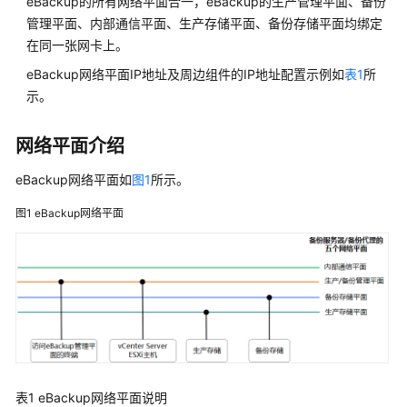
云
eBackup的所有网络平面合一，eBackup的生产管理平面、备份
备
管理平面、内部通信平面、生产存储平面、备份存储平面均绑定
份
在同一张网卡上。
特
eBackup网络平面IP地址及周边组件的IP地址配置示例如
表1
所
性
示。
指
南
网络平面介绍
混
eBackup网络平面如
图1
所示。
合
云
图1
eBackup网络平面
备
份
概
述
混
合
云
备
表1
eBackup网络平面说明
份