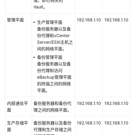
储，即已购买的
份
Vault。
用
户
管理平面
192.168.1.10
192.168.1.10
生产管理平面
指
备份服务器以及备
南
份代理和vCenter
Server/ESXi主机之
VMware
间的网络平面。
备
备份管理平面
份
备份服务器以及备
操
份代理和访问
作
eBackup管理平面
流
的终端之间的网络
程
平面。
下
内部通信平
备份服务器和备份代
192.168.1.10
192.168.1.10
载
面
理之间的网络平面。
并
安
生产存储平
备份服务器以及备份
192.168.1.10
192.168.1.10
装
面
代理和生产存储之间
eBackup