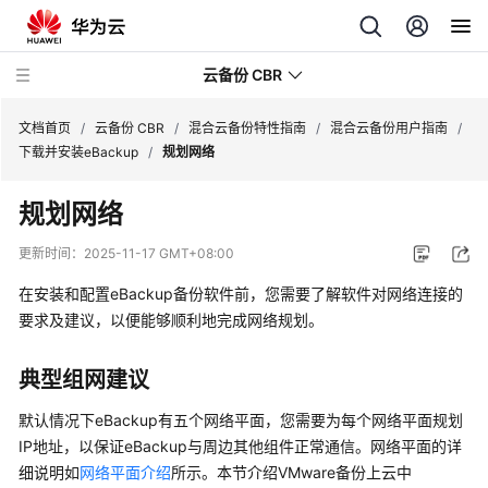
云备份 CBR
文档首页
/
云备份 CBR
/
混合云备份特性指南
/
混合云备份用户指南
/
下载并安装eBackup
/
规划网络
最
规划网络
新
动
更新时间：
2025-11-17 GMT+08:00
态
在安装和配置eBackup备份软件前，您需要了解软件对网络连接的
服
要求及建议，以便能够顺利地完成网络规划。
务
公
典型组网建议
告
默认情况下eBackup有五个网络平面，您需要为每个网络平面规划
产
IP地址，以保证eBackup与周边其他组件正常通信。网络平面的详
品
细说明如
网络平面介绍
所示。本节介绍VMware备份上云中