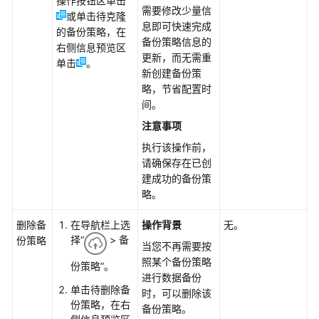
操作按钮区单击
制
需要修改少量信
或单击待克隆
息即可快速完成
的备份策略，在
混
备份策略信息的
右侧信息预览区
合
更新，而无需重
单击
。
云
新创建备份策
备
略，节省配置时
份
间。
用
注意事项
户
指
执行该操作前，
南
请确保存在已创
建成功的备份策
VMware
略。
备
份
删除备
在导航栏上选
操作背景
无。
操
择“
> 备
份策略
当您不再需要按
作
照某个备份策略
份策略”。
流
进行数据备份
程
单击待删除备
时，可以删除该
份策略，在右
备份策略。
下