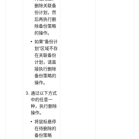
删除关联备
备
份计划，然
VMware
后再执行删
备
除备份策略
份
的操作。
存
储
如果“备份计
划”区域不存
执
在关联备份
行
计划，请直
VMware
接执行删除
备
备份策略的
份
操作。
通过以下方式
使
中的任意一
用
种，执行删除
VMware
操作。
备
将鼠标悬停
份
在待删除的
恢
备份策略
复