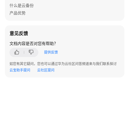
储
什么是云备份
产品优势
管
理
VMware
意见反馈
备
份
文档内容是否对您有帮助？
提供反馈
管
理
如您有其它疑问，您也可以通过华为云社区问答频道来与我们联系探讨
VMware
云宝助手提问
云社区提问
保
护
集
管
理
VMware
备
份