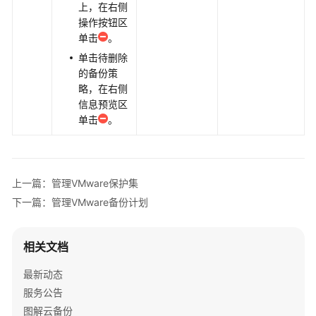
上，在右侧
数
操作按钮区
据
单击
。
单击待删除
管
的备份策
理
略，在右侧
VMware
信息预览区
备
单击
。
份
受
保
护
上一篇：管理VMware保护集
环
境
下一篇：管理VMware备份计划
管
相关文档
理
VMware
最新动态
备
服务公告
份
存
图解云备份