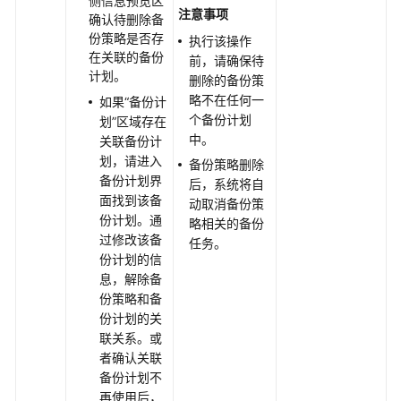
侧信息预览区
注意事项
载
确认待删除备
份策略是否存
并
执行该操作
在关联的备份
安
前，请确保待
计划。
装
删除的备份策
eBackup
略不在任何一
如果“备份计
个备份计划
划”区域存在
配
中。
关联备份计
置
划，请进入
备份策略删除
eBackup
备份计划界
后，系统将自
面找到该备
动取消备份策
增
份计划。通
略相关的备份
加
过修改该备
任务。
VMware
份计划的信
受
息，解除备
保
份策略和备
护
份计划的关
环
联关系。或
境
者确认关联
备份计划不
再使用后，
准