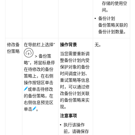
指
存储的使用空
南
间。
备份计划
混
备份策略关联的
合
备份计划数量。
云
备
修改备
在导航栏上选择“
操作背景
无。
份
份策略
当您需要重新调
> 备份策
特
整备份计划内受
略”，将鼠标悬停
性
保护对象的备份
在待修改的备份
指
时间调度计划、
策略上，在右侧
南
重试策略等信息
操作按钮区单击
时，可以通过修
或单击待修改
混
改备份计划关联
的备份策略，在
合
的备份策略来实
右侧信息预览区
云
现。
单击
。
备
注意事项
份
概
执行该操作
述
前，请确保存