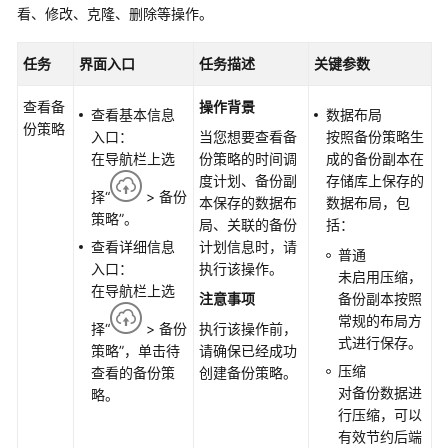
公
看、修改、克隆、删除等操作。
告
任务
界面入口
任务描述
关键参数
产
品
查看备
操作背景
查看基本信息
数据布局
介
份策略
入口：
当您想要查看备
按照备份策略生
绍
在导航栏上选
份策略的时间调
成的备份副本在
度计划、备份副
存储库上保存的
计
择“
> 备份
本保存的数据布
数据布局，包
费
策略”。
局、关联的备份
括：
说
查看详细信息
计划信息时，请
明
普通
入口：
执行该操作。
未启用压缩，
在导航栏上选
注意事项
备份副本按照
快
常规的布局方
速
择“
> 备份
执行该操作前，
式进行保存。
入
策略”，单击待
请确保已经成功
门
压缩
查看的备份策
创建备份策略。
对备份数据进
略。
用
行压缩，可以
户
有效节约后端