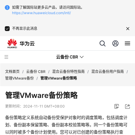
如需了解国际站更多云产品，请访问国际站。
https://www.huaweicloud.com/intl/
不再显示此消息
云备份 CBR
文档首页
/
云备份 CBR
/
混合云备份特性指南
/
混合云备份用户指南
/
管理VMware备份
/
管理VMware备份策略
最
管理VMware备份策略
新
动
更新时间：
2024-11-11 GMT+08:00
态
备份策略定义系统自动备份受保护对象时的调度策略，包括调度计
服
划、备份副本保留策略、备份副本校验策略等。同一个备份策略可
务
以同时被多个备份计划使用。您可以对已创建的备份策略执行查