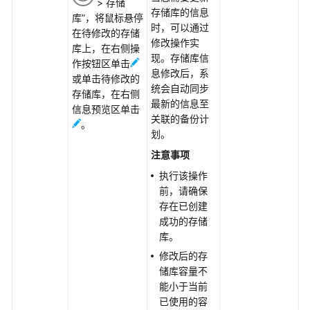
> 存储
指
存储库的信息
库”，将鼠标悬停
南
时，可以通过
在待修改的存储
修改操作实
库上，在右侧操
混
现。存储库信
作按钮区单击
合
息修改后，系
或单击待修改的
云
统会自动同步
存储库，在右侧
备
最新的信息至
信息预览区单击
份
关联的备份计
。
特
划。
性
注意事项
指
南
执行该操作
前，请确保
存在已创建
混
成功的存储
合
库。
云
备
修改后的存
份
储库容量不
概
能小于当前
述
已使用的容