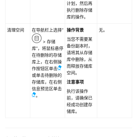
计划，然后再
载
执行删除存储
并
库的操作。
安
装
清理空间
在导航栏上选择“
操作背景
无。
eBackup
当您不需要某
> 存储
备份副本时，
配
库”，将鼠标悬停
请将其从存储
置
在待删除的存储
库中删除，从
eBackup
库上，在右侧操
而释放存储库
作按钮区单击
空间。
增
或单击待删除的
加
存储库，在右侧
注意事项
VMware
信息预览区单击
执行该操作
受
。
前，请确保已
保
经成功创建存
护
储库。
环
境
准