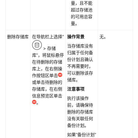
量，且不能
混
超过存储池
合
的可用总容
云
量。
备
份
删除存储库
在导航栏上选择“
操作背景
无。
应
当存储库没有
> 存储
用
归属于任何备
库”，将鼠标悬停
场
份计划且确认
在待删除的存储
景
不再需要时，
库上，在右侧操
可以删除该存
作按钮区单击
混
储库。
或单击待删除的
合
存储库，在右侧
注意事项
云
信息预览区单击
备
执行该操作
。
份
前，请确保待
约
删除的存储库
束
没有关联任何
与
备份计划。
限
如果“备份计划”