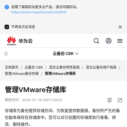
如需了解国际站更多云产品，请访问国际站。
https://www.huaweicloud.com/intl/
不再显示此消息
云备份 CBR
文档首页
/
云备份 CBR
/
混合云备份特性指南
/
混合云备份用户指南
/
管理VMware备份存储
/
管理VMware存储库
最
管理VMware存储库
新
动
更新时间：
2024-07-26 GMT+08:00
态
存储库为备份提供存储空间、为恢复提供数据源，备份所产生的备
服
份副本保存在存储库中。您可以对已创建的存储库执行查看、修
务
改、删除操作。