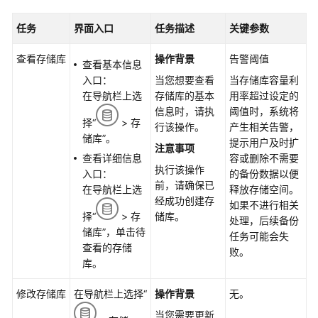
公
告
任务
界面入口
任务描述
关键参数
产
查看存储库
操作背景
告警阈值
查看基本信息
品
入口：
当您想要查看
当存储库容量利
介
在导航栏上选
存储库的基本
用率超过设定的
绍
信息时，请执
阈值时，系统将
择“
> 存
行该操作。
产生相关告警，
计
储库”。
提示用户及时扩
注意事项
费
查看详细信息
容或删除不需要
说
执行该操作
入口：
的备份数据以便
明
前，请确保已
在导航栏上选
释放存储空间。
经成功创建存
如果不进行相关
快
择“
> 存
储库。
处理，后续备份
速
储库”，单击待
任务可能会失
入
查看的存储
败。
门
库。
用
修改存储库
在导航栏上选择“
操作背景
无。
户
当您需要更新