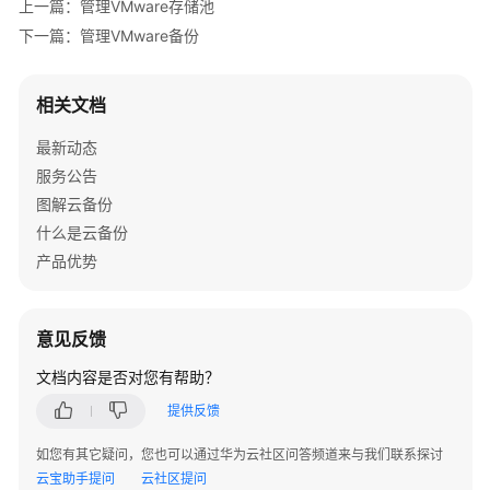
上一篇：管理VMware存储池
备
下一篇：管理VMware备份
VMware
备
份
相关文档
存
储
最新动态
服务公告
执
图解云备份
行
什么是云备份
VMware
产品优势
备
份
意见反馈
使
用
文档内容是否对您有帮助？
VMware
备
提供反馈
份
如您有其它疑问，您也可以通过华为云社区问答频道来与我们联系探讨
恢
云宝助手提问
云社区提问
复