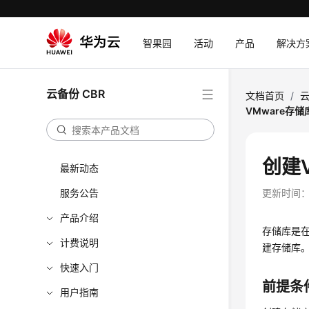
智果园
活动
产品
解决方
云备份 CBR
文档首页
/
云
VMware存储
创建
最新动态
服务公告
更新时间
产品介绍
存储库是
计费说明
建存储库
快速入门
前提条
用户指南