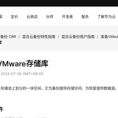
案
定价
云商店
伙伴
开发者
服务
了解华为云
备份 CBR
/
混合云备份特性指南
/
混合云备份用户指南
/
准备VMw
库
VMware存储库
：
2024-07-26 GMT+08:00
在存储池上划分的一块空间，它为备份提供存储空间、为恢复提供数据源
。
件