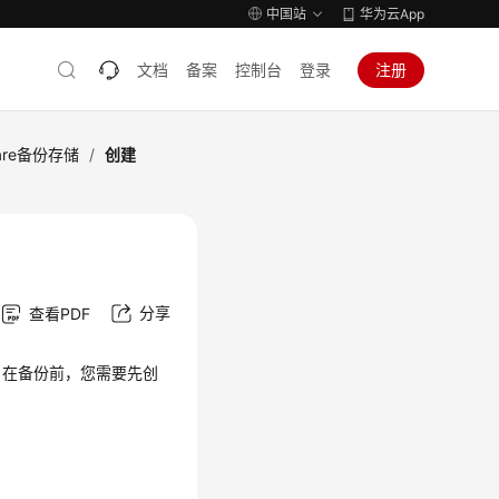
中国站
华为云App
文档
备案
控制台
登录
注册
are备份存储
/
创建
分享
查看PDF
。在备份前，您需要先创