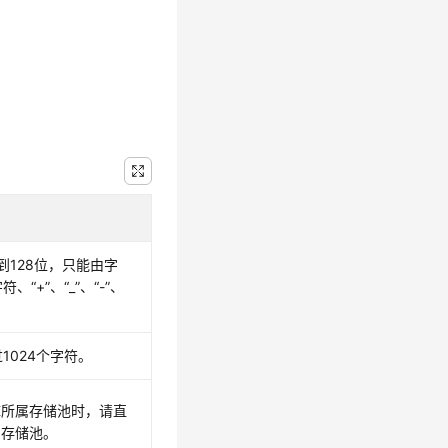
到128位，只能由字
“+”、“_”、“-”、
1024个字符。
库所属存储池时，请直
的存储池。