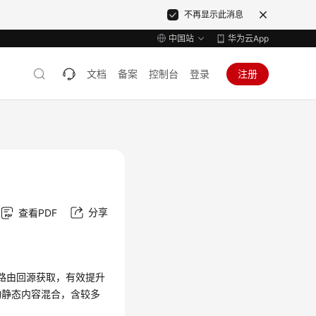
不再显示此消息
中国站
华为云App
文档
备案
控制台
登录
注册
分享
查看PDF
路由回源获取，有效提升
动静态内容混合，含较多