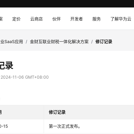
案
定价
云商店
伙伴
开发者
服务
了解华为云
业SaaS应用
/
金财互联业财税一体化解决方案
/
修订记录
记录
：
2024-11-06 GMT+08:00
录
期
修订记录
0-15
第一次正式发布。