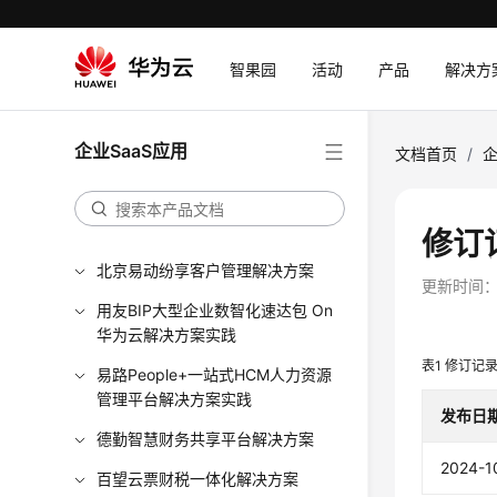
智果园
活动
产品
解决方
企业SaaS应用
文档首页
/
企
修订
北京易动纷享客户管理解决方案
更新时间
用友BIP大型企业数智化速达包 On
华为云解决方案实践
表1
修订记
易路People+一站式HCM人力资源
管理平台解决方案实践
发布日
德勤智慧财务共享平台解决方案
2024-1
百望云票财税一体化解决方案