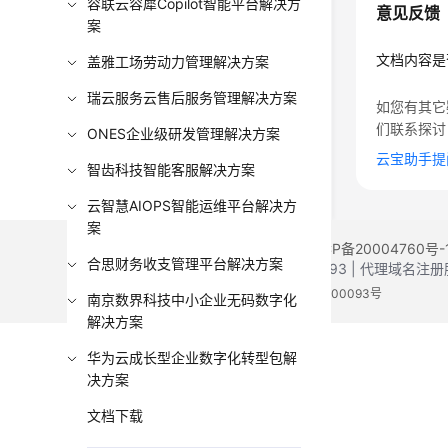
容联云容犀Copilot智能平台解决方
意见反馈
案
文档内容是
盖雅工场劳动力管理解决方案
瑞云服务云售后服务管理解决方案
如您有其它
们联系探讨
ONES企业级研发管理解决方案
云宝助手提
智齿科技智能客服解决方案
云智慧AIOPS智能运维平台解决方
案
©2026 Huaweicloud.com 版权所有
黔ICP备20004760号-
合思财务收支管理平台解决方案
增值电信业务经营许可证：B1.B2-20200593 | 代理域名
电子营业执照
贵公网安备 52990002000093号
南京数界科技中小企业无码数字化
解决方案
华为云成长型企业数字化转型包解
决方案
文档下载