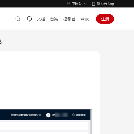
中国站
华为云App
文档
备案
控制台
登录
注册
息