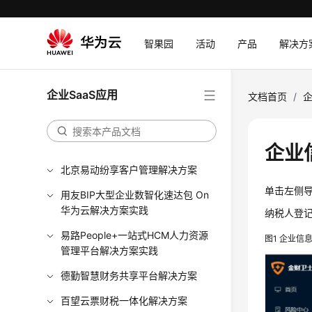
智果园
活动
产品
解决方
企业SaaS应用
文档首页
/
企
企业
北京易动纷享客户管理解决方案
单击左侧导
用友BIP大型企业数智化速达包 On
华为云解决方案实践
纳税人登
易路People+一站式HCM人力资源
图1
企业信
管理平台解决方案实践
德勤智慧财务共享平台解决方案
百望云票财税一体化解决方案