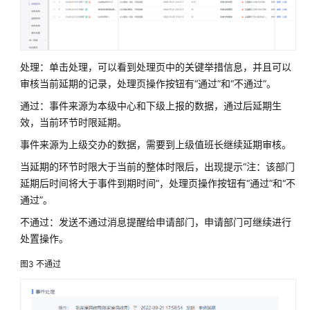
作
流
程-
云
服
处理：单击处理，可以看到处理页中的关键举措信息，并且可以
务
审核当前延期的记录，处理页操作按钮有“通过”和“不通过”。
资
通过：事件来源为本级中心和下级上报的数据，通过后延期生
源
效，当前环节时限延期。
准
备
事件来源为上级交办的数据，需要到上级值班长继续延期审核。
当延期的环节时限大于当前的整体时限后，出现提示“注：该部门
实
延期后时间将大于事件到期时间”，处理页操作按钮有“通过”和“不
施
通过”。
步
骤
不通过：发送不通过消息提醒给申请部门，申请部门可继续进行
处置操作。
城
图3
不通过
运
一
体