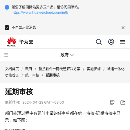
如需了解国际站更多云产品，请访问国际站。
https://www.huaweicloud.com/intl/
不再显示此消息
政府
文档首页
/
政府
/
新点软件一网统管解决方案
/
实施步骤
/
城运一体化
功能验证
/
统一审核
/
延期审核
新
延期审核
点
软
更新时间：
2024-04-29 GMT+08:00
件
一
部门处理过程中有延时申请的任务单都在统一审核-延期审核中显
网
示，如下图：
统