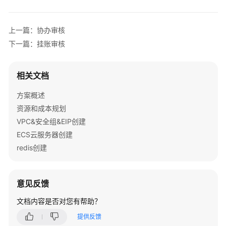
分
拨
上一篇：协办审核
下一篇：挂账审核
统
一
处
相关文档
置
方案概述
统
资源和成本规划
一
VPC&安全组&EIP创建
审
ECS云服务器创建
核
redis创建
结
果
审
意见反馈
核
文档内容是否对您有帮助？
协
提供反馈
办