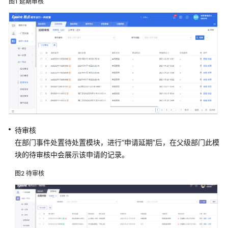
图1
延期审核
管
解
决
方
案
方
案
概
述
资
待审核
源
在部门事件处置待处置模块，进行“申请延期”后，在父级部门此模
和
块的待审核中会展示该申请的记录。
成
图2
待审核
本
规
划
操