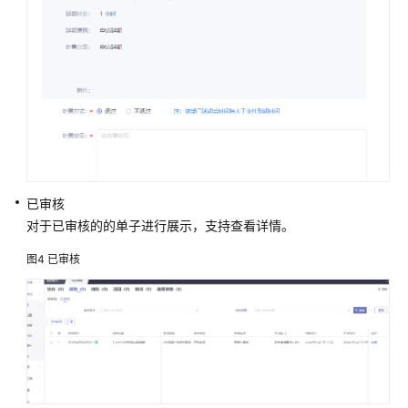
化
配
置
城
运
一
体
化
功
能
已审核
验
对于已审核的的单子进行展示，支持查看详情。
证
图4
已审核
统
一
受
理
统
一